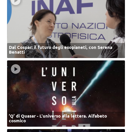
Dal Cospar: il futuro degli esopianeti, con Serena
Benatti
‘Q’ di Quasar - L'universo alla lettera. Alfabeto
cosmico