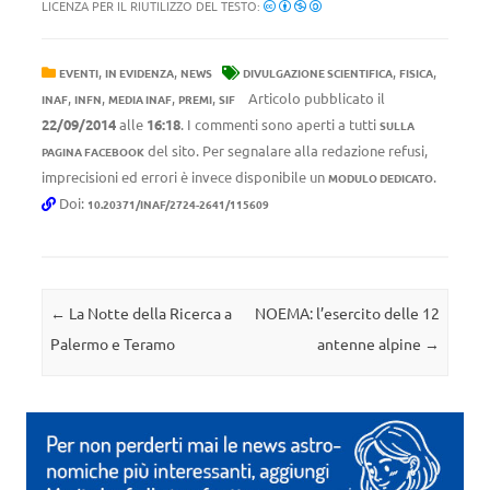
LICENZA PER IL RIUTILIZZO DEL TESTO:
,
,
,
,
EVENTI
IN EVIDENZA
NEWS
DIVULGAZIONE SCIENTIFICA
FISICA
,
,
,
,
Articolo pubblicato il
INAF
INFN
MEDIA INAF
PREMI
SIF
22/09/2014
alle
16:18
. I commenti sono aperti a tutti
SULLA
del sito. Per segnalare alla redazione refusi,
PAGINA FACEBOOK
imprecisioni ed errori è invece disponibile un
.
MODULO DEDICATO
Doi:
10.20371/INAF/2724-2641/115609
Navigazione articolo
←
La Notte della Ricerca a
NOEMA: l’esercito delle 12
Palermo e Teramo
antenne alpine
→