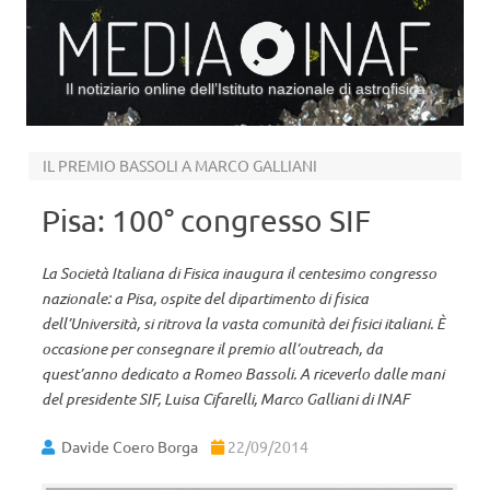
Il notiziario online dell’Istituto nazionale di astrofisica
Vai al contenuto
IL PREMIO BASSOLI A MARCO GALLIANI
Pisa: 100° congresso SIF
La Società Italiana di Fisica inaugura il centesimo congresso
nazionale: a Pisa, ospite del dipartimento di fisica
dell’Università, si ritrova la vasta comunità dei fisici italiani. È
occasione per consegnare il premio all’outreach, da
quest’anno dedicato a Romeo Bassoli. A riceverlo dalle mani
del presidente SIF, Luisa Cifarelli, Marco Galliani di INAF
Davide Coero Borga
22/09/2014