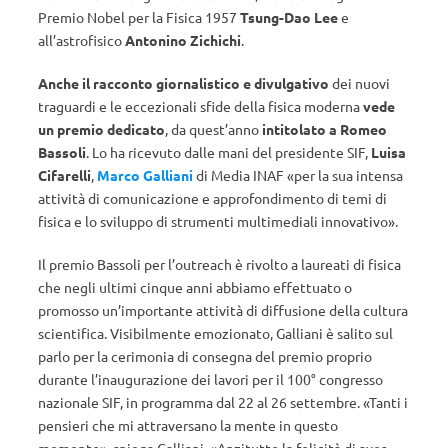
Premio Nobel per la Fisica 1957
Tsung-Dao Lee
e
all’astrofisico
Antonino Zichichi
.
Anche il racconto giornalistico e divulgativo
dei nuovi
traguardi e le eccezionali sfide della fisica moderna
vede
un premio dedicato
, da quest’anno
intitolato a Romeo
Bassoli
. Lo ha ricevuto dalle mani del presidente SIF,
Luisa
Cifarelli
,
Marco Galliani
di Media INAF «per la sua intensa
attività di comunicazione e approfondimento di temi di
fisica e lo sviluppo di strumenti multimediali innovativo».
Il premio Bassoli per l’outreach è rivolto a laureati di fisica
che negli ultimi cinque anni abbiamo effettuato o
promosso un’importante attività di diffusione della cultura
scientifica. Visibilmente emozionato, Galliani è salito sul
parlo per la cerimonia di consegna del premio proprio
durante l’inaugurazione dei lavori per il 100° congresso
nazionale SIF, in programma dal 22 al 26 settembre. «Tanti i
pensieri che mi attraversano la mente in questo
momento», spiega Galliani. «Anzitutto la felicità di aver