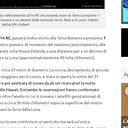
gio dell’asteroide 2014 RC che passerà vicino la Terra il prossimo 7
troverà a un decimo della distanza tra la Terra e la Luna. Crediti:
NASA/JPL-Caltech
14 RC
, passerà molto vicino alla Terra domenica prossima,
7
 nostro pianeta. Al momento del massimo avvicinamento, alle
ente sulla Nuova Zelanda, a una distanza pari a un decimo di
rra e la Luna (approssimativamente 40 mila chilometri).
 circa 20 metri di diametro. La roccia, decisamente di piccole
A
viaggiano per il cosmo, è stata scoperta la notte del 31
 e poi avvistata di nuovo da alcuni ricercatori la notte
 alle Hawaii. Entrambe le osservazioni hanno confermato
ltre l’anello in cui si trovano i satelliti geostazionari di
 a circa 36 mila chilometri sopra la superficie del nostro
ara la Terra dalla Luna.
L’
roccia non costituisce un pericolo, ma sarà un’unica
ag
 imparare qualcosa di più sugli asteroidi. L’orbita della roccia