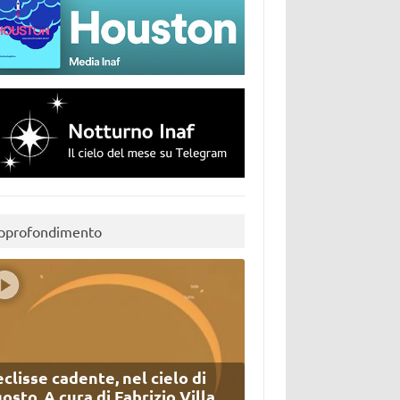
pprofondimento
eclisse cadente, nel cielo di
osto. A cura di Fabrizio Villa