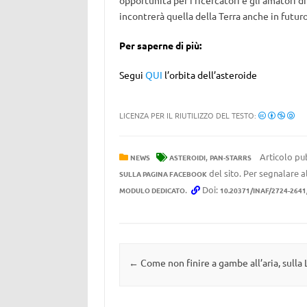
incontrerà quella della Terra anche in futu
Per saperne di più:
Segui
QUI
l’orbita dell’asteroide
LICENZA PER IL RIUTILIZZO DEL TESTO:
,
Articolo pub
NEWS
ASTEROIDI
PAN-STARRS
del sito. Per segnalare al
SULLA PAGINA FACEBOOK
.
Doi:
MODULO DEDICATO
10.20371/INAF/2724-2641
Navigazione articolo
←
Come non finire a gambe all’aria, sulla