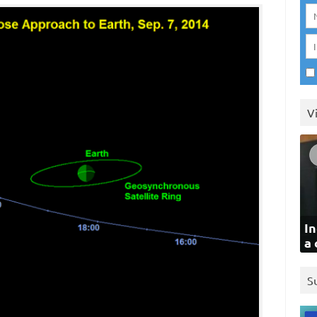
V
In
a 
S