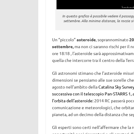
In questo grafico è possibile vedere il passag
settembre. Alla minima distanza, la roccia si 
Un “piccolo”
asteroide
, soprannominato
20
settembre,
ma non ci saranno rischi per il
ore 18:18 , l’asteroide sarà approssimativam
quella che intercorre tra il centro della Te
Gli astronomi stimano che l’asteroide misuri
dimensioni se pensiamo alle sue sorelle che 
agosto nell’ambito della
Catalina Sky Survey
successiva con il telescopio Pan-STARRS 1,
l’orbita dell’asteroide:
2014 RC passerà poco o
comunicazione e meteorologici, che orbitano
pianeta, ad un decimo della distanza che sep
Gli esperti sono certi nell’affermare che la 
opportunità per i ricercatori e gli amatori di