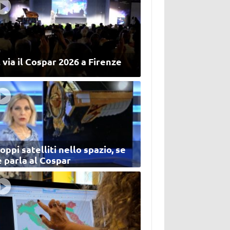
 via il Cospar 2026 a Firenze
oppi satelliti nello spazio, se
 parla al Cospar