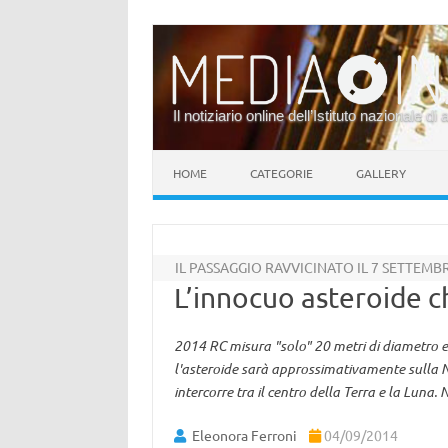
Il notiziario online dell’Istituto nazionale di 
Vai al contenuto
HOME
CATEGORIE
GALLERY
IL PASSAGGIO RAVVICINATO IL 7 SETTEMB
L’innocuo asteroide ch
2014 RC misura "solo" 20 metri di diametro 
l'asteroide sarà approssimativamente sulla 
intercorre tra il centro della Terra e la Luna. 
Eleonora Ferroni
04/09/2014