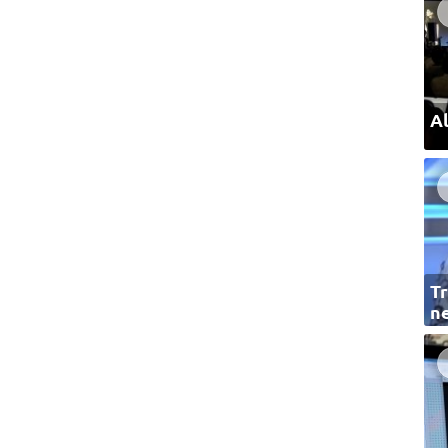
Al
Tr
ne