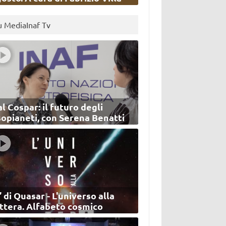
u MediaInaf Tv
l Cospar: il futuro degli
sopianeti, con Serena Benatti
’ di Quasar - L'universo alla
ettera. Alfabeto cosmico