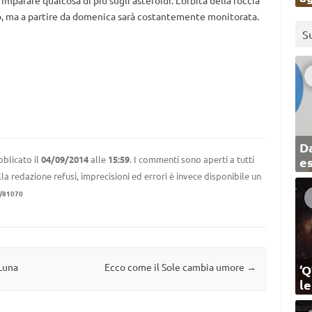
ro, ma a partire da domenica sarà costantemente monitorata.
S
Da
blicato il
04/09/2014
alle
15:59
. I commenti sono aperti a tutti
e
la redazione refusi, imprecisioni ed errori è invece disponibile un
/81070
 Luna
Ecco come il Sole cambia umore
→
‘Q
l