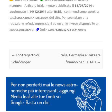
Articolo inizialmente pubblicato il
31/07/2014
e
NEUTRINI
aggiornato il
14/12/2014
alle
18:55
. I commenti sono aperti a
tutti
del sito. Per segnalare alla
SULLA PAGINA FACEBOOK
redazione refusi, imprecisioni ed errori è invece disponibile un
.
Doi:
MODULO DEDICATO
10.20371/INAF/2724-2641/50342
Navigazione articolo
←
Lo Stregatto di
Italia, Germania e Svizzera
Schrödinger
firmano per il CTAO
→