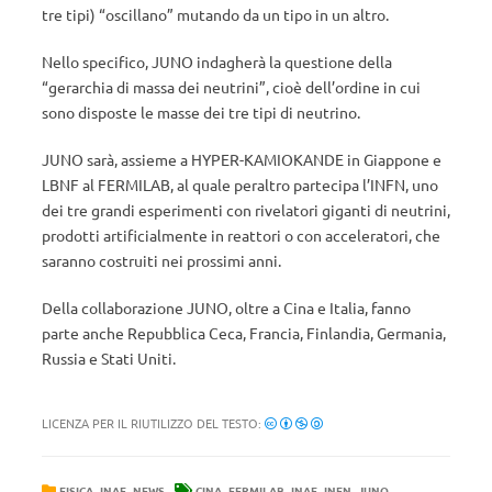
tre tipi) “oscillano” mutando da un tipo in un altro.
Nello specifico, JUNO indagherà la questione della
“gerarchia di massa dei neutrini”, cioè dell’ordine in cui
sono disposte le masse dei tre tipi di neutrino.
JUNO sarà, assieme a HYPER-KAMIOKANDE in Giappone e
LBNF al FERMILAB, al quale peraltro partecipa l’INFN, uno
dei tre grandi esperimenti con rivelatori giganti di neutrini,
prodotti artificialmente in reattori o con acceleratori, che
saranno costruiti nei prossimi anni.
Della collaborazione JUNO, oltre a Cina e Italia, fanno
parte anche Repubblica Ceca, Francia, Finlandia, Germania,
Russia e Stati Uniti.
LICENZA PER IL RIUTILIZZO DEL TESTO:
,
,
,
,
,
,
,
FISICA
INAF
NEWS
CINA
FERMILAB
INAF
INFN
JUNO