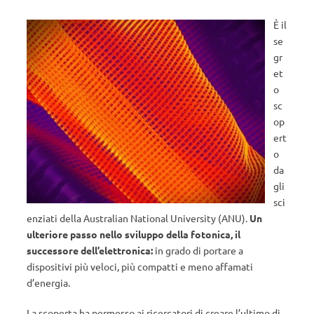
È il
se
gr
et
o
sc
op
ert
o
da
gli
sci
enziati della Australian National University (ANU).
Un
ulteriore passo nello sviluppo della fotonica, il
successore dell’elettronica:
in grado di portare a
dispositivi più veloci, più compatti e meno affamati
d’energia.
La scoperta ha permesso ai ricercatori di creare l’ultimo di