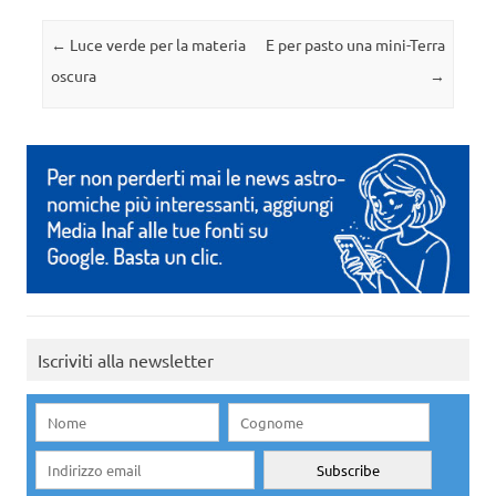
Navigazione articolo
←
Luce verde per la materia
E per pasto una mini-Terra
oscura
→
Iscriviti alla newsletter