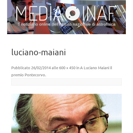
Il notiziario online dell’Istituto nazionale di astrofisica
Vai al contenuto
luciano-maiani
Pubblicato
26/02/2014
alle
600 × 450
in
A Luciano Maiani il
premio Pontecorvo
.