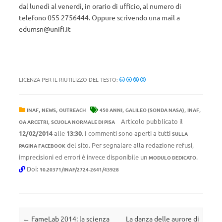
dal lunedì al venerdì, in orario di ufficio, al numero di
telefono 055 2756444. Oppure scrivendo una mail a
edumsn@unifi.it
LICENZA PER IL RIUTILIZZO DEL TESTO:
,
,
,
,
,
INAF
NEWS
OUTREACH
450 ANNI
GALILEO (SONDA NASA)
INAF
,
Articolo pubblicato il
OA ARCETRI
SCUOLA NORMALE DI PISA
12/02/2014
alle
13:30
. I commenti sono aperti a tutti
SULLA
del sito. Per segnalare alla redazione refusi,
PAGINA FACEBOOK
imprecisioni ed errori è invece disponibile un
.
MODULO DEDICATO
Doi:
10.20371/INAF/2724-2641/43928
Navigazione articolo
←
FameLab 2014: la scienza
La danza delle aurore di