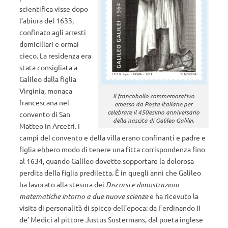
scientifica visse dopo
l’abiura del 1633,
confinato agli arresti
domiciliari e ormai
cieco. La residenza era
stata consigliata a
Galileo dalla figlia
Virginia, monaca
Il francobollo commemorativo
francescana nel
emesso da Poste Italiane per
celebrare il 450esimo anniversario
convento di San
della nascita di Galileo Galilei.
Matteo in Arcetri. I
campi del convento e della villa erano confinanti e padre e
figlia ebbero modo di tenere una fitta corrispondenza fino
al 1634, quando Galileo dovette sopportare la dolorosa
perdita della figlia prediletta. È in quegli anni che Galileo
ha lavorato alla stesura dei
Discorsi e dimostrazioni
matematiche intorno a due nuove scienze
e ha ricevuto la
visita di personalità di spicco dell’epoca: da Ferdinando II
de’ Medici al pittore Justus Sustermans, dal poeta inglese