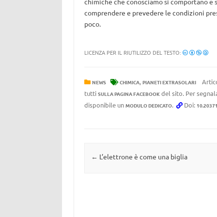
chimiche che conosciamo si comportano e si 
comprendere e prevedere le condizioni prese
poco.
LICENZA PER IL RIUTILIZZO DEL TESTO:
,
Artic
NEWS
CHIMICA
PIANETI EXTRASOLARI
tutti
del sito. Per segnala
SULLA PAGINA FACEBOOK
disponibile un
.
Doi:
MODULO DEDICATO
10.2037
Navigazione articolo
←
L’elettrone è come una biglia