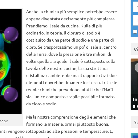
Anche la chimica più semplice potrebbe essere
appena diventata decisamente più complessa.
Prendiamo il sale da cucina. Nulla di più
ordinario, in teoria. Il cloruro di sodio è
costituito da una parte di sodio e una parte di
cloro. Se trasportassimo un po’ di sale al centro
V
della Terra, dove la pressione è tre milioni di
volte quella ala quale il sale è sottoposto sulla
tavola delle nostre cucine, la sua struttura
cristallina cambierebbe ma il rapporto tra i due
elementi dovrebbe rimanere lo stesso. Tutte le
regole chimiche prevedono infatti che l’NaCl
sia l’unico composto stabile possibile formato
In
da cloro e sodio.
a 
Ma la nostra comprensione degli elementi che
ganov
S
formano la materia, ormai piuttosto buona,
enti vengono sottoposti ad alte pressioni e temperature. E,