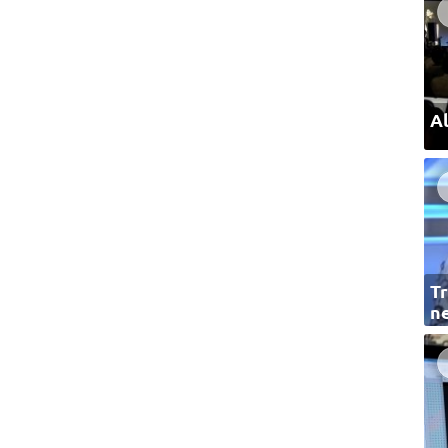
Al
Tr
ne