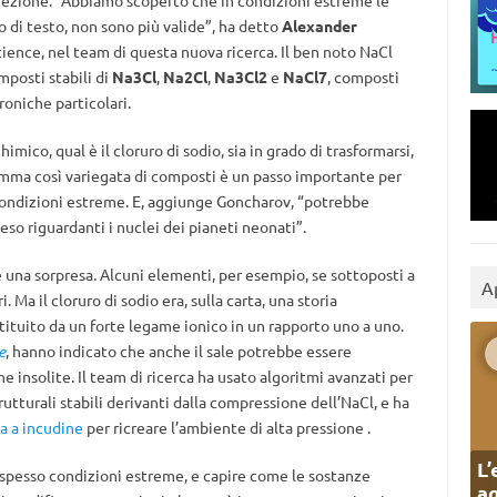
ccezione. “Abbiamo scoperto che in condizioni estreme le
o di testo, non sono più valide”, ha detto
Alexander
cience, nel team di questa nuova ricerca. Il ben noto NaCl
mposti stabili di
Na3Cl
,
Na2Cl
,
Na3Cl2
e
NaCl7
, composti
roniche particolari.
co, qual è il cloruro di sodio, sia in grado di trasformarsi,
gamma così variegata di composti è un passo importante per
ondizioni estreme. E, aggiunge Goncharov, “potrebbe
peso riguardanti i nuclei dei pianeti neonati”.
 una sorpresa. Alcuni elementi, per esempio, se sottoposti a
A
Ma il cloruro di sodio era, sulla carta, una storia
ituito da un forte legame ionico in un rapporto uno a uno.
e
, hanno indicato che anche il sale potrebbe essere
insolite. Il team di ricerca ha usato algoritmi avanzati per
strutturali stabili derivanti dalla compressione dell’NaCl, e ha
la a incudine
per ricreare l’ambiente di alta pressione .
L’
o spesso condizioni estreme, e capire come le sostanze
ag