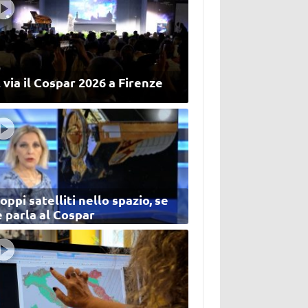
 via il Cospar 2026 a Firenze
oppi satelliti nello spazio, se
 parla al Cospar