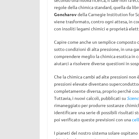
secondo una nuova ricerca, il sale non fa e
regole della chimica standard, quella da libr
Goncharov
della Carnegie Institution for S
viene trasformato, contro ogni attesa, in co
con insoliti legami chimici e proprietà elett
Capire come anche un semplice composto chimi
sotto condizioni di alta pressione, in una 
comprendere meglio la chimica esotica in c
aiutarci a risolvere diverse questioni in sos
Che la chimica cambi ad alte pressioni non è
pressioni elevate diventano superconduttori. 
completamente diversa, proprio perché cost
Tuttavia, i nuovi calcoli, pubblicati su
Scienc
rimaneggiato per produrre sostanze chimiche 
identificare una serie di possibili risultati 
poi verificato queste previsioni con una
cel
I pianeti del nostro sistema solare ospitan