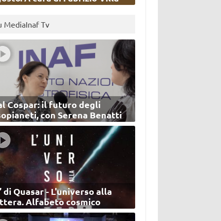
u MediaInaf Tv
l Cospar: il futuro degli
sopianeti, con Serena Benatti
’ di Quasar - L'universo alla
ettera. Alfabeto cosmico