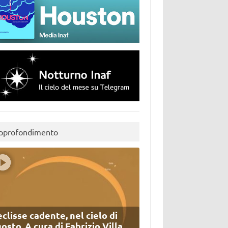
pprofondimento
eclisse cadente, nel cielo di
osto. A cura di Fabrizio Villa