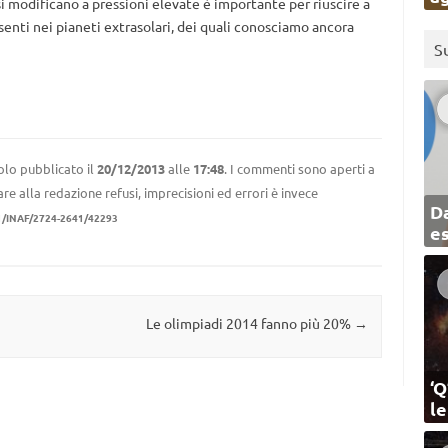
modificano a pressioni elevate è importante per riuscire a
nti nei pianeti extrasolari, dei quali conosciamo ancora
S
olo pubblicato il
20/12/2013
alle
17:48
. I commenti sono aperti a
re alla redazione refusi, imprecisioni ed errori è invece
Da
1/INAF/2724-2641/42293
e
Le olimpiadi 2014 fanno più 20%
→
‘Q
l