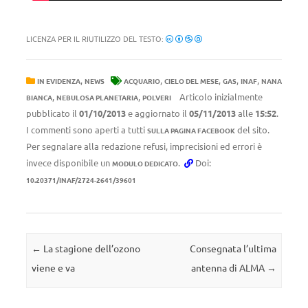
LICENZA PER IL RIUTILIZZO DEL TESTO:
,
,
,
,
,
IN EVIDENZA
NEWS
ACQUARIO
CIELO DEL MESE
GAS
INAF
NANA
,
,
Articolo inizialmente
BIANCA
NEBULOSA PLANETARIA
POLVERI
pubblicato il
01/10/2013
e aggiornato il
05/11/2013
alle
15:52
.
I commenti sono aperti a tutti
del sito.
SULLA PAGINA FACEBOOK
Per segnalare alla redazione refusi, imprecisioni ed errori è
invece disponibile un
.
Doi:
MODULO DEDICATO
10.20371/INAF/2724-2641/39601
Navigazione articolo
←
La stagione dell’ozono
Consegnata l’ultima
viene e va
antenna di ALMA
→