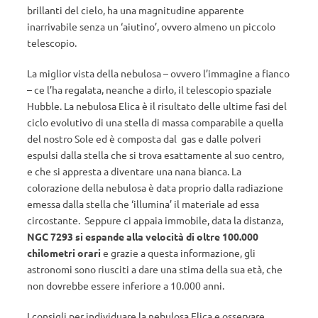
brillanti del cielo, ha una magnitudine apparente
inarrivabile senza un ‘aiutino’, ovvero almeno un piccolo
telescopio.
La miglior vista della nebulosa – ovvero l’immagine a fianco
– ce l’ha regalata, neanche a dirlo, il telescopio spaziale
Hubble. La nebulosa Elica è il risultato delle ultime fasi del
ciclo evolutivo di una stella di massa comparabile a quella
del nostro Sole ed è composta dal gas e dalle polveri
espulsi dalla stella che si trova esattamente al suo centro,
e che si appresta a diventare una nana bianca. La
colorazione della nebulosa è data proprio dalla radiazione
emessa dalla stella che ‘illumina’ il materiale ad essa
circostante. Seppure ci appaia immobile, data la distanza,
NGC 7293 si espande alla velocità di oltre 100.000
chilometri orari
e grazie a questa informazione, gli
astronomi sono riusciti a dare una stima della sua età, che
non dovrebbe essere inferiore a 10.000 anni.
I consigli per individuare la nebulosa Elica e osservare