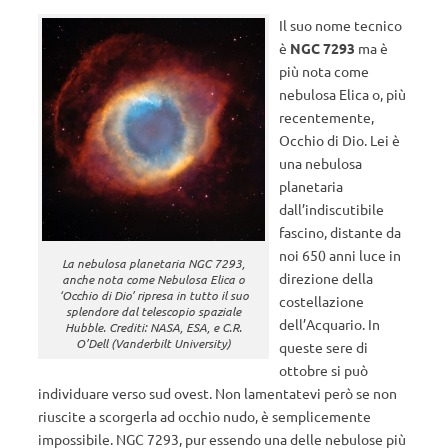
Il suo nome tecnico
è
NGC 7293
ma è
più nota come
nebulosa Elica o, più
recentemente,
Occhio di Dio. Lei è
una nebulosa
planetaria
dall’indiscutibile
fascino, distante da
noi 650 anni luce in
La nebulosa planetaria NGC 7293,
direzione della
anche nota come Nebulosa Elica o
‘Occhio di Dio’ ripresa in tutto il suo
costellazione
splendore dal telescopio spaziale
dell’Acquario. In
Hubble. Crediti: NASA, ESA, e C.R.
O’Dell (Vanderbilt University)
queste sere di
ottobre si può
individuare verso sud ovest. Non lamentatevi però se non
riuscite a scorgerla ad occhio nudo, è semplicemente
impossibile. NGC 7293, pur essendo una delle nebulose più