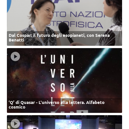
Dal Cospar: il futuro degli esopianeti, con Serena
Benatti
‘Q’ di Quasar - L'universo alla lettera. Alfabeto
cosmico