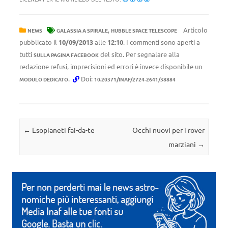
,
Articolo
NEWS
GALASSIA A SPIRALE
HUBBLE SPACE TELESCOPE
pubblicato il
10/09/2013
alle
12:10
. I commenti sono aperti a
tutti
del sito. Per segnalare alla
SULLA PAGINA FACEBOOK
redazione refusi, imprecisioni ed errori è invece disponibile un
.
Doi:
MODULO DEDICATO
10.20371/INAF/2724-2641/38884
Navigazione articolo
←
Esopianeti fai-da-te
Occhi nuovi per i rover
marziani
→