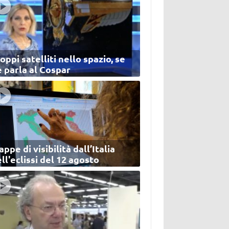
oppi satelliti nello spazio, se
 parla al Cospar
ppe di visibilità dall’Italia
ll'eclissi del 12 agosto