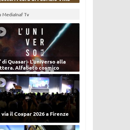
u MediaInaf Tv
’ di Quasar - L'universo alla
ettera. Alfabeto cosmico
 via il Cospar 2026 a Firenze