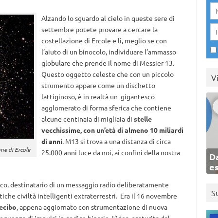
Alzando lo sguardo al cielo in queste sere di
settembre potete provare a cercare la
costellazione di Ercole e lì, meglio se con
l’aiuto di un binocolo, individuare l’ammasso
globulare che prende il nome di Messier 13.
Questo oggetto celeste che con un piccolo
V
strumento appare come un dischetto
lattiginoso, è in realtà un gigantesco
agglomerato di forma sferica che contiene
alcune centinaia di migliaia di
stelle
vecchissime, con un’età di almeno 10 miliardi
di anni
. M13 si trova a una distanza di circa
ne di Ercole
25.000 anni luce da noi, ai confini della nostra
Da
e
lico, destinatario di un messaggio radio deliberatamente
S
che civiltà intelligenti extraterrestri. Era il 16 novembre
recibo
, appena aggiornato con strumentazione di nuova