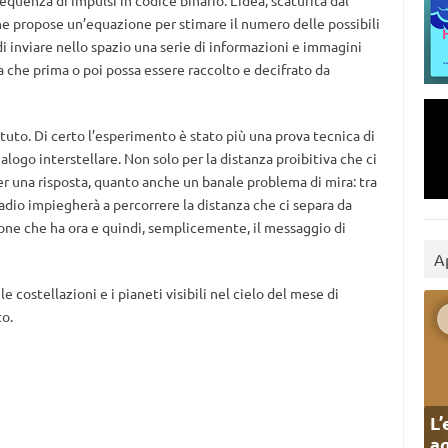
uenza di impulsi in codice binario. L’idea, scaturita dal
e propose un’equazione per stimare il numero delle possibili
 di inviare nello spazio una serie di informazioni e immagini
nza che prima o poi possa essere raccolto e decifrato da
ttuto. Di certo l’esperimento è stato più una prova tecnica di
logo interstellare. Non solo per la distanza proibitiva che ci
r una risposta, quanto anche un banale problema di mira: tra
adio impiegherà a percorrere la distanza che ci separa da
ione che ha ora e quindi, semplicemente, il messaggio di
A
 costellazioni e i pianeti visibili nel cielo del mese di
to.
L’
ag