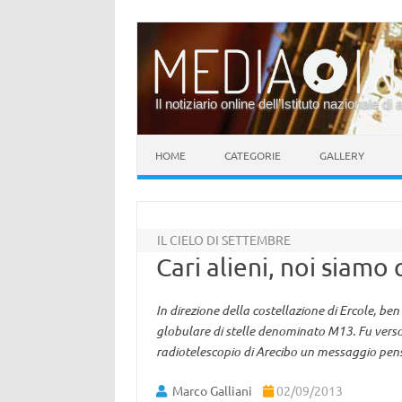
Il notiziario online dell’Istituto nazionale di 
Vai al contenuto
HOME
CATEGORIE
GALLERY
IL CIELO DI SETTEMBRE
Cari alieni, noi siamo 
In direzione della costellazione di Ercole, ben
globulare di stelle denominato M13. Fu verso 
radiotelescopio di Arecibo un messaggio pensa
Marco Galliani
02/09/2013