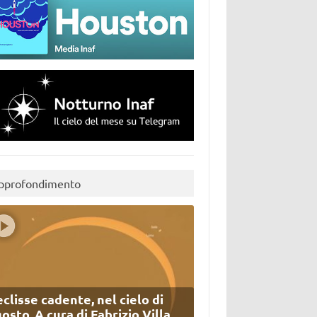
pprofondimento
eclisse cadente, nel cielo di
osto. A cura di Fabrizio Villa