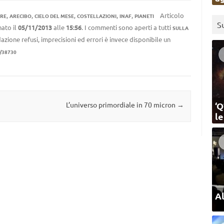
,
,
,
,
,
Articolo
RE
ARECIBO
CIELO DEL MESE
COSTELLAZIONI
INAF
PIANETI
S
ato il
05/11/2013
alle
15:56
. I commenti sono aperti a tutti
SULLA
azione refusi, imprecisioni ed errori è invece disponibile un
/38730
L’universo primordiale in 70 micron
→
‘Q
l
Al