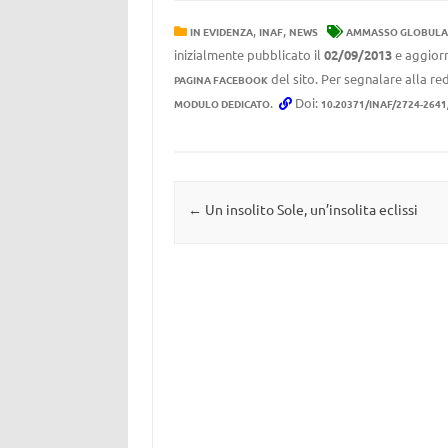
,
,
IN EVIDENZA
INAF
NEWS
AMMASSO GLOBULA
inizialmente pubblicato il
02/09/2013
e aggiorn
del sito. Per segnalare alla red
PAGINA FACEBOOK
.
Doi:
MODULO DEDICATO
10.20371/INAF/2724-2641
Navigazione articolo
←
Un insolito Sole, un’insolita eclissi