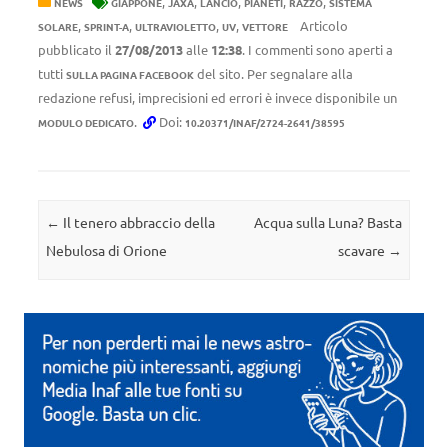
,
,
,
,
,
NEWS
GIAPPONE
JAXA
LANCIO
PIANETI
RAZZO
SISTEMA
,
,
,
,
Articolo
SOLARE
SPRINT-A
ULTRAVIOLETTO
UV
VETTORE
pubblicato il
27/08/2013
alle
12:38
. I commenti sono aperti a
tutti
del sito. Per segnalare alla
SULLA PAGINA FACEBOOK
redazione refusi, imprecisioni ed errori è invece disponibile un
.
Doi:
MODULO DEDICATO
10.20371/INAF/2724-2641/38595
Navigazione articolo
←
Il tenero abbraccio della
Acqua sulla Luna? Basta
Nebulosa di Orione
scavare
→