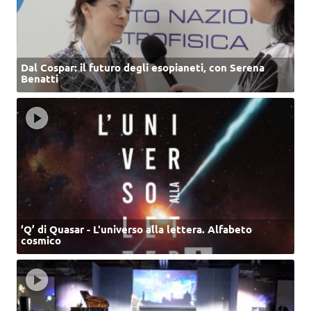
Dal Cospar: il futuro degli esopianeti, con Serena
Benatti
‘Q’ di Quasar - L'universo alla lettera. Alfabeto
cosmico