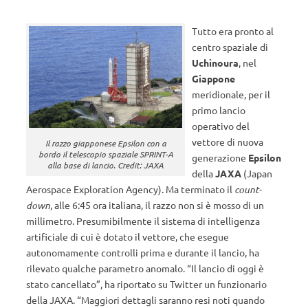
Tutto era pronto al
centro spaziale di
Uchinoura
, nel
Giappone
meridionale, per il
primo lancio
operativo del
vettore di nuova
Il razzo giapponese Epsilon con a
bordo il telescopio spaziale SPRINT-A
generazione
Epsilon
alla base di lancio. Credit: JAXA
della
JAXA
(Japan
Aerospace Exploration Agency). Ma terminato il
count-
down
, alle 6:45 ora italiana, il razzo non si è mosso di un
millimetro. Presumibilmente il sistema di intelligenza
artificiale di cui è dotato il vettore, che esegue
autonomamente controlli prima e durante il lancio, ha
rilevato qualche parametro anomalo. “Il lancio di oggi è
stato cancellato”, ha riportato su Twitter un funzionario
della JAXA. “Maggiori dettagli saranno resi noti quando