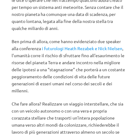
le dite o sperare che nel frattempo qualcuno abbia creato
per tempo un sistema anti meteorite. Senza contare che il
nostro pianeta ha comunque una data di scadenza, per
quanto lontana, legata alla fine della nostra stella tra
qualche miliardo di anni.
Ben prima di allora, come hanno evidenziato due speaker
alla conferenza
i futurologi Heath Rezabek e Nick Nielsen
,
l’umanità corre il rischio di sfruttare fino all’esaurimento le
risorse del pianeta Terra e andare incontro nella migliore
delle ipotesi a una “stagnazione” che porterà a un costante
peggioramento delle condizioni di vita delle future
generazioni di esseri umani nel corso dei secoli e dei
millenni.
Che fare allora? Realizzare un viaggio interstellare, che sia
con un veicolo autonomo o con una vera e propria
corazzata stellare che trasporti un’intera popolazione
umana verso altri mondi da colonizzare, richiederebbe il
lavoro di più generazioni attraverso almeno un secolo se