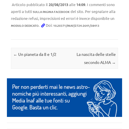
Articolo pubblicato il
20/08/2013
alle
14:09
. I commenti sono
aperti a tutti
del sito. Per segnalare alla
SULLA PAGINA FACEBOOK
redazione refusi, imprecisioni ed errori è invece disponibile un
.
Doi:
MODULO DEDICATO
10.20371/INAF/2724-2641/38413
Navigazione articolo
←
Un pianeta da 8 e 1/2
La nascita delle stelle
secondo ALMA
→