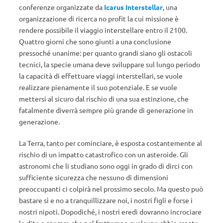
conferenze organizzate da
Icarus Interstellar
, una
organizzazione di ricerca no profit la cui missione è
rendere possibile il viaggio interstellare entro il 2100.
Quattro giorni che sono giunti a una conclusione
pressoché unanime: per quanto grandi siano gli ostacoli
tecnici, la specie umana deve sviluppare sul lungo periodo
la capacità di effettuare viaggi interstellari, se vuole
realizzare pienamente il suo potenziale. E se vuole
mettersi al sicuro dal rischio di una sua estinzione, che
fatalmente diverrà sempre più grande di generazione in
generazione.
La Terra, tanto per cominciare, è esposta costantemente al
rischio di un impatto catastrofico con un asteroide. Gli
astronomi che li studiano sono oggi in grado di dirci con
sufficiente sicurezza che nessuno di dimensioni
preoccupanti ci colpirà nel prossimo secolo. Ma questo può
bastare sì e no a tranquillizzare noi, i nostri figli e forse i
nostri nipoti. Dopodiché, i nostri eredi dovranno incrociare