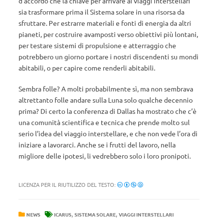
d’accordo che la chiave per arrivare ai viaggi interstellari
sia trasformare prima il Sistema solare in una risorsa da
sfruttare. Per estrarre materiali e fonti di energia da altri
pianeti, per costruire avamposti verso obiettivi più lontani,
per testare sistemi di propulsione e atterraggio che
potrebbero un giorno portare i nostri discendenti su mondi
abitabili, o per capire come renderli abitabili.
Sembra folle? A molti probabilmente sì, ma non sembrava
altrettanto folle andare sulla Luna solo qualche decennio
prima? Di certo la conferenza di Dallas ha mostrato che c’è
una comunità scientifica e tecnica che prende molto sul
serio l’idea del viaggio interstellare, e che non vede l’ora di
iniziare a lavorarci. Anche se i frutti del lavoro, nella
migliore delle ipotesi, li vedrebbero solo i loro pronipoti.
LICENZA PER IL RIUTILIZZO DEL TESTO:
,
,
NEWS
ICARUS
SISTEMA SOLARE
VIAGGI INTERSTELLARI