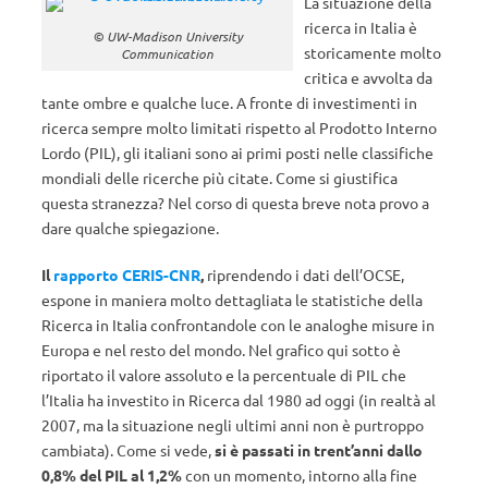
La situazione della
ricerca in Italia è
© UW-Madison University
storicamente molto
Communication
critica e avvolta da
tante ombre e qualche luce. A fronte di investimenti in
ricerca sempre molto limitati rispetto al Prodotto Interno
Lordo (PIL), gli italiani sono ai primi posti nelle classifiche
mondiali delle ricerche più citate. Come si giustifica
questa stranezza? Nel corso di questa breve nota provo a
dare qualche spiegazione.
Il
rapporto CERIS-CNR
,
riprendendo i dati dell’OCSE,
espone in maniera molto dettagliata le statistiche della
Ricerca in Italia confrontandole con le analoghe misure in
Europa e nel resto del mondo. Nel grafico qui sotto è
riportato il valore assoluto e la percentuale di PIL che
l’Italia ha investito in Ricerca dal 1980 ad oggi (in realtà al
2007, ma la situazione negli ultimi anni non è purtroppo
cambiata). Come si vede,
si è passati in trent’anni dallo
0,8% del PIL al 1,2%
con un momento, intorno alla fine