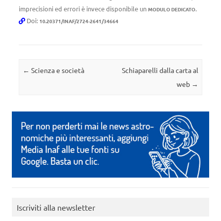
imprecisioni ed errori è invece disponibile un
.
MODULO DEDICATO
Doi:
10.20371/INAF/2724-2641/34664
Navigazione articolo
←
Scienza e società
Schiaparelli dalla carta al
web
→
Iscriviti alla newsletter