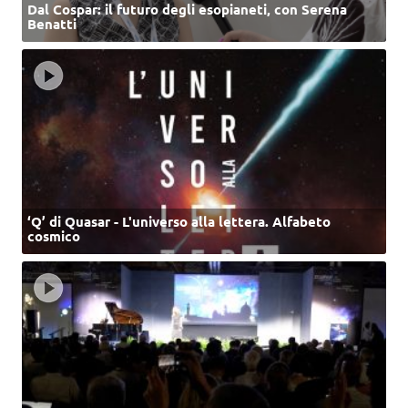
Dal Cospar: il futuro degli esopianeti, con Serena
Benatti
‘Q’ di Quasar - L'universo alla lettera. Alfabeto
cosmico