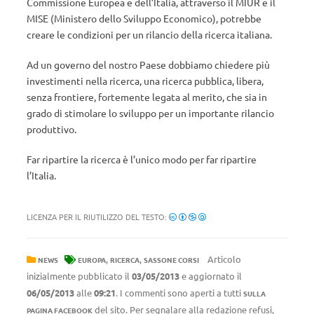
Commissione Europea e dell’Italia, attraverso il MIUR e il
MISE (Ministero dello Sviluppo Economico), potrebbe
creare le condizioni per un rilancio della ricerca italiana.
Ad un governo del nostro Paese dobbiamo chiedere più
investimenti nella ricerca, una ricerca pubblica, libera,
senza frontiere, fortemente legata al merito, che sia in
grado di stimolare lo sviluppo per un importante rilancio
produttivo.
Far ripartire la ricerca è l’unico modo per far ripartire
l’Italia.
LICENZA PER IL RIUTILIZZO DEL TESTO:
,
,
Articolo
NEWS
EUROPA
RICERCA
SASSONE CORSI
inizialmente pubblicato il
03/05/2013
e aggiornato il
06/05/2013
alle
09:21
. I commenti sono aperti a tutti
SULLA
del sito. Per segnalare alla redazione refusi,
PAGINA FACEBOOK