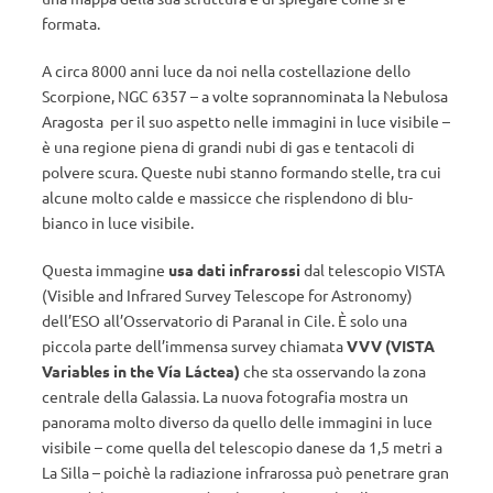
formata.
A circa 8000 anni luce da noi nella costellazione dello
Scorpione, NGC 6357 – a volte soprannominata la Nebulosa
Aragosta per il suo aspetto nelle immagini in luce visibile –
è una regione piena di grandi nubi di gas e tentacoli di
polvere scura. Queste nubi stanno formando stelle, tra cui
alcune molto calde e massicce che risplendono di blu-
bianco in luce visibile.
Questa immagine
usa dati infrarossi
dal telescopio VISTA
(Visible and Infrared Survey Telescope for Astronomy)
dell’ESO all’Osservatorio di Paranal in Cile. È solo una
piccola parte dell’immensa survey chiamata
VVV (VISTA
Variables in the Vía Láctea)
che sta osservando la zona
centrale della Galassia. La nuova fotografia mostra un
panorama molto diverso da quello delle immagini in luce
visibile – come quella del telescopio danese da 1,5 metri a
La Silla – poichè la radiazione infrarossa può penetrare gran