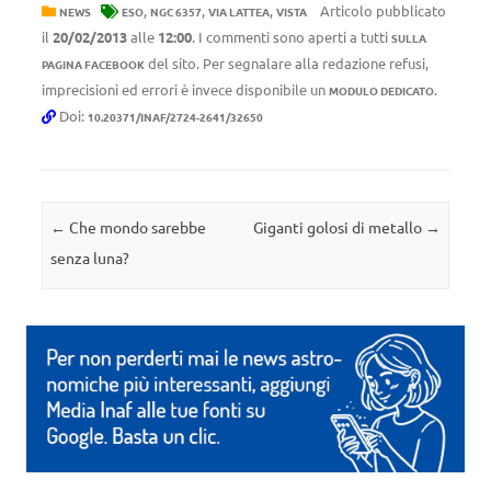
,
,
,
Articolo pubblicato
NEWS
ESO
NGC 6357
VIA LATTEA
VISTA
il
20/02/2013
alle
12:00
. I commenti sono aperti a tutti
SULLA
del sito. Per segnalare alla redazione refusi,
PAGINA FACEBOOK
imprecisioni ed errori è invece disponibile un
.
MODULO DEDICATO
Doi:
10.20371/INAF/2724-2641/32650
Navigazione articolo
←
Che mondo sarebbe
Giganti golosi di metallo
→
senza luna?