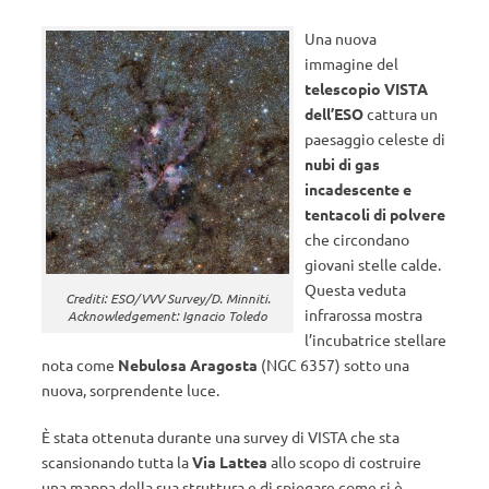
Una nuova
immagine del
telescopio VISTA
dell’ESO
cattura un
paesaggio celeste di
nubi di gas
incadescente e
tentacoli di polvere
che circondano
giovani stelle calde.
Questa veduta
Crediti: ESO/VVV Survey/D. Minniti.
infrarossa mostra
Acknowledgement: Ignacio Toledo
l’incubatrice stellare
nota come
Nebulosa Aragosta
(NGC 6357) sotto una
nuova, sorprendente luce.
È stata ottenuta durante una survey di VISTA che sta
scansionando tutta la
Via Lattea
allo scopo di costruire
una mappa della sua struttura e di spiegare come si è