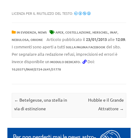
LICENZA PER IL RIUTILIZZO DEL TESTO:
,
,
,
,
,
IN EVIDENZA
NEWS
APEX
COSTELLAZIONE
HERSCHEL
INAF
,
Articolo pubblicato il
23/01/2013
alle
12:09
.
NEBULOSA
ORIONE
I commenti sono aperti a tutti
del sito.
SULLA PAGINA FACEBOOK
Per segnalare alla redazione refusi, imprecisioni ed errori è
invece disponibile un
.
Doi:
MODULO DEDICATO
10.20371/INAF/2724-2641/31778
Navigazione articolo
←
Betelgeuse, una stella in
Hubble e il Grande
via di estinzione
Attrattore
→