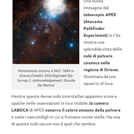
Una nuova
immagine dal
telescopio APEX
(Atacama
Pathfinder
Experiment)
in Cile
mostra una
splendida vista delle
nubi di polvere
cosmica nella
regione di Orione
,
Panoramica intorno a NGC 1999 in
Orione (Crediti: ESO/Digitized Sky
illuminata da uno
Survey 2. Acknowledgement: Davide
squarcio di luce.
De Martin)
Mentre queste dense nubi interstellari appaiono scure e
opache nelle osservazioni in luce visibile,
la camera
LABOCA
di APEX
osserva il calore emesso dalla polvere
e svela i nascondigli in cui si formano nuove stelle. Ma una
di queste nubi oscure non è quel che sembra.