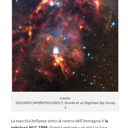
Crediti:
ESO/APEX (MPIfR/ESO/OSO)/T. Stanke et al./Digitized Sky Survey
2
La macchia brillante sotto al centro dell’immagine è
la
nebulosa NGC 1999
. Questa regione – se vista in luce