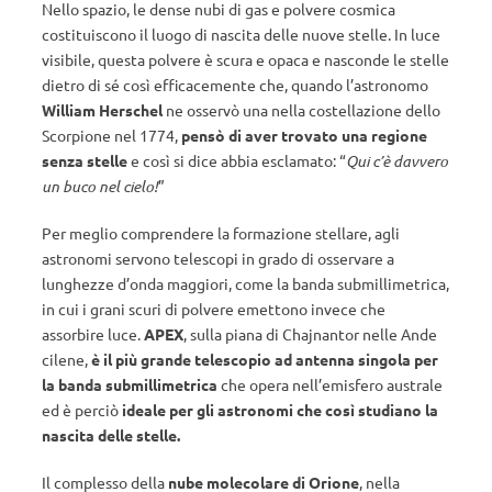
Nello spazio, le dense nubi di gas e polvere cosmica
costituiscono il luogo di nascita delle nuove stelle. In luce
visibile, questa polvere è scura e opaca e nasconde le stelle
dietro di sé così efficacemente che, quando l’astronomo
William Herschel
ne osservò una nella costellazione dello
Scorpione nel 1774,
pensò di aver trovato una regione
senza stelle
e così si dice abbia esclamato: “
Qui c’è davvero
un buco nel cielo!
”
Per meglio comprendere la formazione stellare, agli
astronomi servono telescopi in grado di osservare a
lunghezze d’onda maggiori, come la banda submillimetrica,
in cui i grani scuri di polvere emettono invece che
assorbire luce.
APEX
, sulla piana di Chajnantor nelle Ande
cilene,
è il più grande telescopio ad antenna singola per
la banda submillimetrica
che opera nell’emisfero australe
ed è perciò
ideale per gli astronomi che così studiano la
nascita delle stelle.
Il complesso della
nube molecolare di Orione
, nella