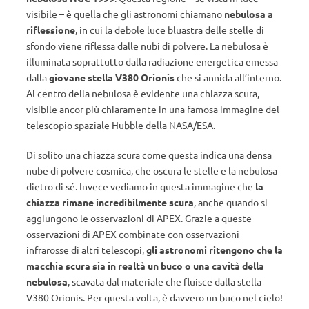
visibile – è quella che gli astronomi chiamano
nebulosa a
riflessione
, in cui la debole luce bluastra delle stelle di
sfondo viene riflessa dalle nubi di polvere. La nebulosa è
illuminata soprattutto dalla radiazione energetica emessa
dalla
giovane stella V380 Orionis
che si annida all’interno.
Al centro della nebulosa è evidente una chiazza scura,
visibile ancor più chiaramente in una famosa immagine del
telescopio spaziale Hubble della NASA/ESA.
Di solito una chiazza scura come questa indica una densa
nube di polvere cosmica, che oscura le stelle e la nebulosa
dietro di sé. Invece vediamo in questa immagine che
la
chiazza rimane incredibilmente scura
, anche quando si
aggiungono le osservazioni di APEX. Grazie a queste
osservazioni di APEX combinate con osservazioni
infrarosse di altri telescopi,
gli astronomi ritengono che la
macchia scura sia in realtà un buco o una cavità della
nebulosa
, scavata dal materiale che fluisce dalla stella
V380 Orionis. Per questa volta, è davvero un buco nel cielo!