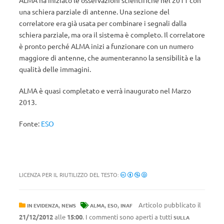
ALMA ha iniziato le osservazioni scientifiche nel 2011 con
una schiera parziale di antenne. Una sezione del
correlatore era già usata per combinare i segnali dalla
schiera parziale, ma ora il sistema è completo. Il correlatore
è pronto perché ALMA inizi a funzionare con un numero
maggiore di antenne, che aumenteranno la sensibilità e la
qualità delle immagini.
ALMA è quasi completato e verrà inaugurato nel Marzo
2013.
Fonte:
ESO
LICENZA PER IL RIUTILIZZO DEL TESTO:
,
,
,
Articolo pubblicato il
IN EVIDENZA
NEWS
ALMA
ESO
INAF
21/12/2012
alle
15:00
. I commenti sono aperti a tutti
SULLA