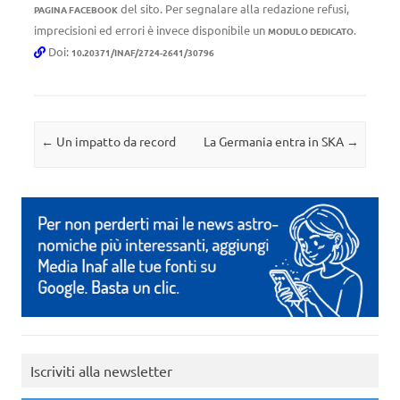
del sito. Per segnalare alla redazione refusi,
PAGINA FACEBOOK
imprecisioni ed errori è invece disponibile un
.
MODULO DEDICATO
Doi:
10.20371/INAF/2724-2641/30796
Navigazione articolo
←
Un impatto da record
La Germania entra in SKA
→
Iscriviti alla newsletter