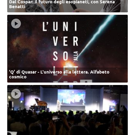
Dal Cospar: il futuro degli esopianeti, con Serena
Benatti
‘Q’ di Quasar - L'universo alla lettera. Alfabeto
cosmico