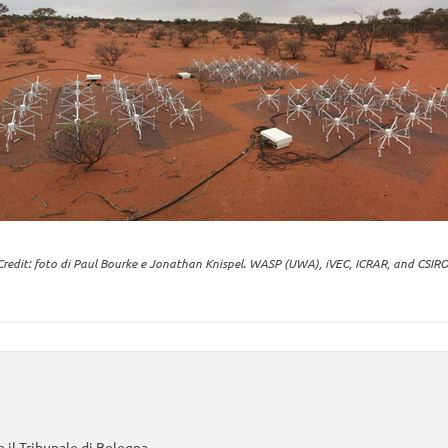
Credit: foto di Paul Bourke e Jonathan Knispel. WASP (UWA), iVEC, ICRAR, and CSIRO
 il Tribunale di Bologna