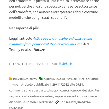
dell’atmosfera. “Questo studio è molto interessante anche
per noi, perché ci dà uno spaccato della parte sottostante
dell’atmosfera, che aiuterà a interpretare i dati e costruire
modelli anche per gli strati superiori”.
Per saperne di più:
Leggi l’articolo
Active upper-atmosphere chemistry and
dynamics from polar circulation reversal on Titan
di N.
Teanby et al. su
Nature
LICENZA PER IL RIUTILIZZO DEL TESTO:
,
,
,
,
,
IN EVIDENZA
NEWS
ADRIANI
CASSINI-HUYGENS
INAF
SATURNO
Articolo pubblicato il
29/11/2012
alle
09:54
. I
TITANO
commenti sono aperti a tutti
del sito. Per
SULLA PAGINA FACEBOOK
segnalare alla redazione refusi, imprecisioni ed errori è invece
disponibile un
.
Doi:
MODULO DEDICATO
10.20371/INAF/2724-
2641/30040