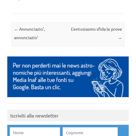
Navigazione articolo
←
Annunciazio’,
L’entusiasmo sfida le prove
annunciazio’
→
Iscriviti alla newsletter