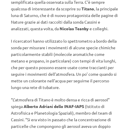
semplificata quella osservata sulla Terra. C’è sempre
qualcosa di interessante da scoprire su
Titano
, la principale
luna di Saturno, che è di nuovo protagonista delle pagine di
Nature grazie ai dati raccolti dalla sonda Cassini e
analizzati, questa volta, da
Nicolas Teanby
e colleghi.
I ricercatori hanno utilizzato lo spettrometro a bordo della
sonda per misurare i movimenti di alcune specie chimiche
particolarmente stabili (molecole aromatiche come
metano e propano, in particolare) con tempi di vita lunghi,
che per questo possono essere usate come traccianti per
seguire i movimenti dell’atmosfera. Un po’ come quando si
mette un colorante nell’acqua per seguirne il percorso
lungo una rete di tubature.
“L’atmosfera di Titano è molto densa e ricca di aerosol”
spiega
Alberto Adriani dello INAF-IAPS
(Istituto di
Astrofisica e Planetologia Spaziali), membro del team di
Cassini. “Si era visto in passato che la concentrazione di
particelle che compongono gli aerosol aveva un doppio