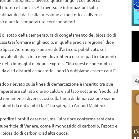
idride carbonica a diverse quote lungo il cosiddetto
l giorno e la notte. Attraverso le informazioni sulla
mbinando i dati sulla pressione atmosferica a diverse
 calcolare le temperature corrispondenti.
di sotto della temperatura di congelamento del biossido di
ossa trasformare in ghiaccio, in quella precisa regione” dice
lo Space Aeronomy e autore dell’articolo pubblicato sul
 nuvole di ghaccio o neve dovrebbero essere particolarmente
se nella immagini di Venus Express. “Ma queste zone molto
a altri disturbi atmosferici, perciò dobbiamo essere cauti”.
A
eddo rilevato sulla linea di demarcazione è inserito tra due
temperatura sul lato diurno caldo e sul lato notturno freddo, ad
estremamente diversi, così sulla linea di demarcazione siamo
enienti da entrambi i lati” ha spiegato Arnaud Mahieux.
redire i profili osservati, ma l’ulteriore conferma sarà data
 superficie di Venere, come il monossido di carbonio, l’azoto e
L’
 biossido di carbonio ad alta quota.
ag