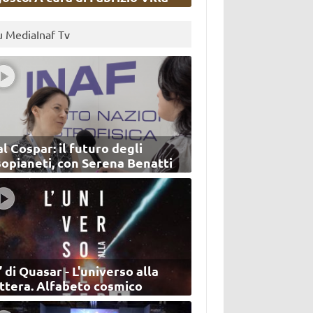
u MediaInaf Tv
l Cospar: il futuro degli
sopianeti, con Serena Benatti
’ di Quasar - L'universo alla
ettera. Alfabeto cosmico