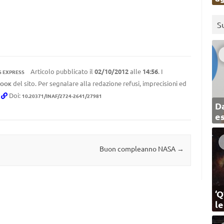
S
Articolo pubblicato il
02/10/2012
alle
14:56
. I
 EXPRESS
del sito. Per segnalare alla redazione refusi, imprecisioni ed
BOOK
.
Doi:
10.20371/INAF/2724-2641/27981
Da
e
Buon compleanno NASA
→
‘Q
l