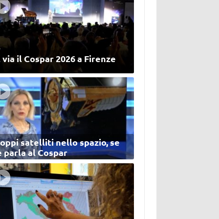
 via il Cospar 2026 a Firenze
oppi satelliti nello spazio, se
 parla al Cospar