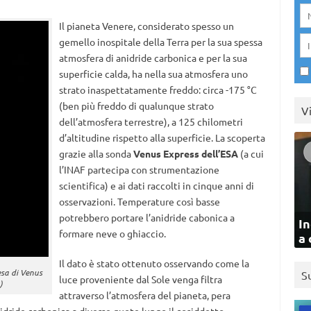
Il pianeta Venere, considerato spesso un
gemello inospitale della Terra per la sua spessa
atmosfera di anidride carbonica e per la sua
superficie calda, ha nella sua atmosfera uno
strato inaspettatamente freddo: circa -175 °C
(ben più freddo di qualunque strato
V
dell’atmosfera terrestre), a 125 chilometri
d’altitudine rispetto alla superficie. La scoperta
grazie alla sonda
Venus Express dell’ESA
(a cui
l’INAF partecipa con strumentazione
scientifica) e ai dati raccolti in cinque anni di
osservazioni. Temperature così basse
potrebbero portare l’anidride cabonica a
In
formare neve o ghiaccio.
a 
Il dato è stato ottenuto osservando come la
esa di Venus
S
luce proveniente dal Sole venga filtra
)
attraverso l’atmosfera del pianeta, pera