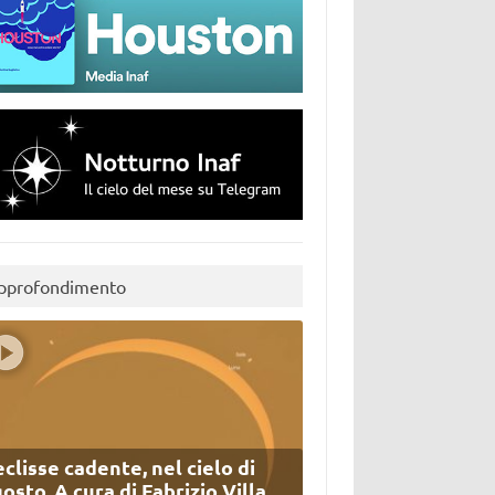
pprofondimento
eclisse cadente, nel cielo di
osto. A cura di Fabrizio Villa