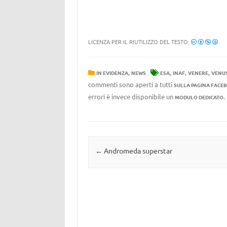
LICENZA PER IL RIUTILIZZO DEL TESTO:
,
,
,
,
IN EVIDENZA
NEWS
ESA
INAF
VENERE
VENUS
commenti sono aperti a tutti
SULLA PAGINA FACE
errori è invece disponibile un
MODULO DEDICATO
Navigazione articolo
←
Andromeda superstar