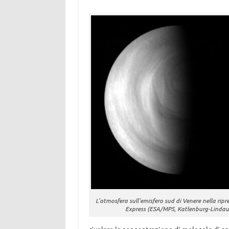
L'atmosfera sull'emisfero sud di Venere nella ripr
Express (ESA/MPS, Katlenburg-Lindau