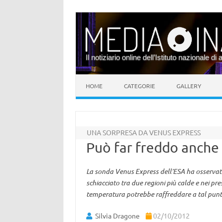
Il notiziario online dell’Istituto nazionale di 
Vai al contenuto
HOME
CATEGORIE
GALLERY
UNA SORPRESA DA VENUS EXPRESS
Può far freddo anche
La sonda Venus Express dell’ESA ha osservat
schiacciato tra due regioni più calde e nei pre
temperatura potrebbe raffreddare a tal punto
Silvia Dragone
02/10/2012