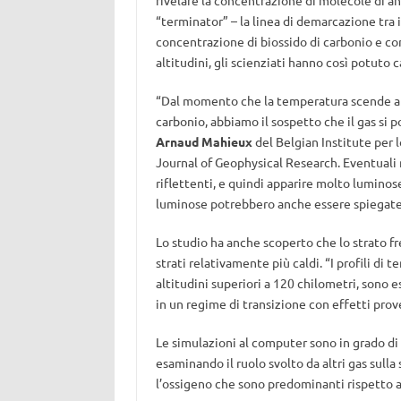
rivelare la concentrazione di molecole di an
“terminator” – la linea di demarcazione tra i
concentrazione di biossido di carbonio e co
altitudini, gli scienziati hanno così potuto
“Dal momento che la temperatura scende al 
carbonio, abbiamo il sospetto che il gas si p
Arnaud Mahieux
del Belgian Institute per 
Journal of Geophysical Research. Eventuali
riflettenti, e quindi apparire molto lumino
luminose potrebbero anche essere spiegate d
Lo studio ha anche scoperto che lo strato fr
strati relativamente più caldi. “I profili di 
altitudini superiori a 120 chilometri, sono 
in un regime di transizione con effetti prov
Le simulazioni al computer sono in grado di p
esaminando il ruolo svolto da altri gas sulla
l’ossigeno che sono predominanti rispetto al