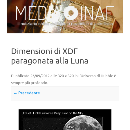
Il notiziario online dell’Istituto nazionale di astrofisica
Vai al contenuto
Dimensioni di XDF
paragonata alla Luna
Pubblicato
26/09/2012
alle
320 × 320
in
L’Universo di Hubble è
sempre più profondo
.
← Precedente