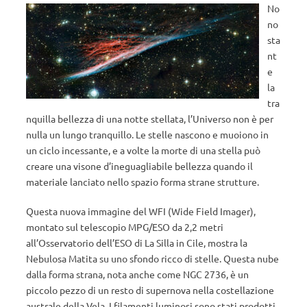
No
no
sta
nt
e
la
tra
nquilla bellezza di una notte stellata, l’Universo non è per
nulla un lungo tranquillo. Le stelle nascono e muoiono in
un ciclo incessante, e a volte la morte di una stella può
creare una visone d’ineguagliabile bellezza quando il
materiale lanciato nello spazio forma strane strutture.
Questa nuova immagine del WFI (Wide Field Imager),
montato sul telescopio MPG/ESO da 2,2 metri
all’Osservatorio dell’ESO di La Silla in Cile, mostra la
Nebulosa Matita su uno sfondo ricco di stelle. Questa nube
dalla forma strana, nota anche come NGC 2736, è un
piccolo pezzo di un resto di supernova nella costellazione
australe della Vela. I filamenti luminosi sono stati prodotti