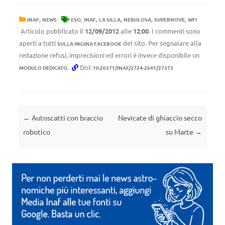
,
,
,
,
,
,
INAF
NEWS
ESO
INAF
LA SILLA
NEBULOSA
SUPERNOVE
WFI
Articolo pubblicato il
12/09/2012
alle
12:00
. I commenti sono
aperti a tutti
del sito. Per segnalare alla
SULLA PAGINA FACEBOOK
redazione refusi, imprecisioni ed errori è invece disponibile un
.
Doi:
MODULO DEDICATO
10.20371/INAF/2724-2641/27373
Navigazione articolo
←
Autoscatti con braccio
Nevicate di ghiaccio secco
robotico
su Marte
→