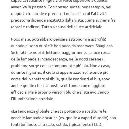
capacità radiante migliaia di volte superiore a quanto
avveniva in passato. Con conseguenze, per esempio, nel
rapporto fra prede e predatori nei casi in cui l’attività
predatoria dipende anzitutto dalla vista, come avviene fra
rapaci e roditori. Tutto a causa della luce artificiale.
Poco male, potrebbero pensare astronomi e astrofili:
quando ci sono nubi c’è ben poco da osservare. Sbagliato.
Se infatti le nubi riflettono maggiormente la luce rossa
delle lampade a incandescenza, nelle notti serene il
problema sorge con la componente più blu. Non a caso,
durante il giorno, il cielo ci appare azzurro: le onde più
corte dello spettro visibile, quelle tendenti al blu, sono
anche quelle che l’atmosfera diffonde con maggiore
efficacia. Ma è proprio verso il blu che si sta evolvendo
l’illuminazione stradale.
«La tendenza globale che sta portando a sostituire le
vecchie lampade a scarica (es. quelle a vapori di sodio) con
fonti luminose allo stato solido, tipicamente i LED,