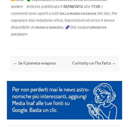
Articolo pubblicato il
03/08/2012
alle
17:29
. I
SOCIETY
commenti sono aperti a tutti
del sito. Per
SULLA PAGINA FACEBOOK
segnalare alla redazione refusi, imprecisioni ed errori è invece
disponibile un
.
Doi:
MODULO DEDICATO
10.20371/INAF/2724-
2641/26371
Navigazione articolo
←
Se il pianeta evapora
Curiosity ce l’ha fatta
→