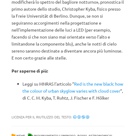
modificherà lo spettro del bagliore notturno», pronostica il
primo autore dello studio, Christopher Kyba, fisico presso
la Freie Universität di Berlino. Dunque, se non si
seguiranno accorgimenti nella progettazione e
nell’implementazione delle luci a LED (per esempio,
facendo sì che non siano mai orientate verso l’alto e
limitandone la componente blu), anche le notti di cielo
sereno saranno destinate a diventare ancora più luminose.
E non certo grazie alle stelle.
Per saperne di più:
Leggi su MNRAS l’articolo “
Red is the new black: how
the colour of urban skyglow varies with cloud cover
“,
di C. C. M. Kyba, T. Ruhtz, J. Fischer e F. Hölker
LICENZA PER IL RIUTILIZZO DEL TESTO:
,
NEWS
INQUINAMENTO LUMINOSO
ROYAL ASTRONOMICAL