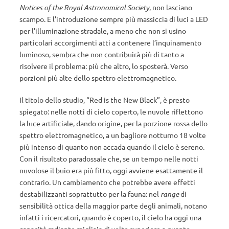
Notices of the Royal Astronomical Society
, non lasciano
scampo. E l’introduzione sempre più massiccia di luci a LED
per l’illuminazione stradale, a meno che non si usino
particolari accorgimenti atti a contenere l’inquinamento
luminoso, sembra che non contribuirà più di tanto a
risolvere il problema: più che altro, lo sposterà. Verso
porzioni più alte dello spettro elettromagnetico.
Il titolo dello studio, “Red is the New Black”, è presto
spiegato: nelle notti di cielo coperto, le nuvole riflettono
la luce artificiale, dando origine, per la porzione rossa dello
spettro elettromagnetico, a un bagliore notturno 18 volte
più intenso di quanto non accada quando il cielo è sereno.
Con il risultato paradossale che, se un tempo nelle notti
nuvolose il buio era più fitto, oggi avviene esattamente il
contrario. Un cambiamento che potrebbe avere effetti
destabilizzanti soprattutto per la fauna: nel
range
di
sensibilità ottica della maggior parte degli animali, notano
infatti i ricercatori, quando è coperto, il cielo ha oggi una