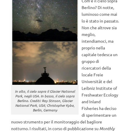
Com’è il cielo sopra
Berlino? Di notte,
luminoso come mai
lo è stato in passato.
Non che altrove sia
meglio,
intendiamoci, ma
proprio nella
capitale tedesca un
gruppo di
ricercatori della
locale Freie
Universität e del
Leibniz Institute of
In alto, il cielo sopra il Glacier National
Freshwater Ecology
Park, negli USA. In basso, il cielo sopra
Berlino. Crediti: Ray Stinson, Glacier
and Inland
National Park, USA; Christopher Kyba,
Fisheries ha deciso
Berlin, Germany
di sperimentare un
nuovo strumento per il monitoraggio del bagliore
notturno. I risultati, in corso di pubblicazione su
Monthly