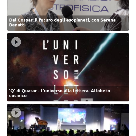
Dal Cospar: il futuro degli esopianeti, con Serena
Benatti
‘Q’ di Quasar - L'universo alla lettera. Alfabeto
cosmico