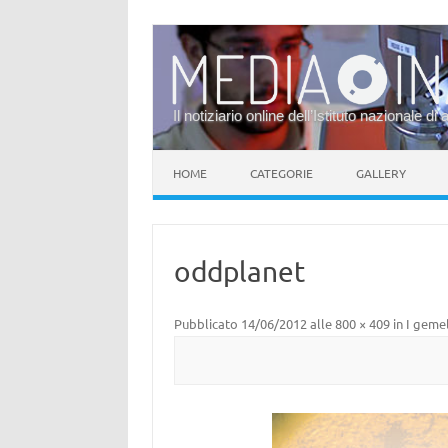
Il notiziario online dell’Istituto nazionale di 
Vai al contenuto
HOME
CATEGORIE
GALLERY
oddplanet
Pubblicato
14/06/2012
alle
800 × 409
in
I gemel