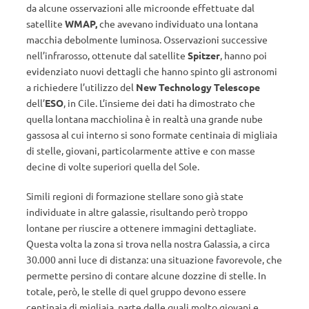
da alcune osservazioni alle microonde effettuate dal
satellite
WMAP,
che avevano individuato una lontana
macchia debolmente luminosa. Osservazioni successive
nell’infrarosso, ottenute dal satellite
Spitzer
, hanno poi
evidenziato nuovi dettagli che hanno spinto gli astronomi
a richiedere l’utilizzo del
New Technology Telescope
dell’
ESO
, in Cile. L’insieme dei dati ha dimostrato che
quella lontana macchiolina è in realtà una grande nube
gassosa al cui interno si sono formate centinaia di migliaia
di stelle, giovani, particolarmente attive e con masse
decine di volte superiori quella del Sole.
Simili regioni di formazione stellare sono già state
individuate in altre galassie, risultando però troppo
lontane per riuscire a ottenere immagini dettagliate.
Questa volta la zona si trova nella nostra Galassia, a circa
30.000 anni luce di distanza: una situazione favorevole, che
permette persino di contare alcune dozzine di stelle. In
totale, però, le stelle di quel gruppo devono essere
centinaia di migliaia, parte delle quali molto giovani e