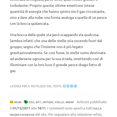
turbolente. Proprio queste ultime emettono intese
quantità di energia che hanno spinto via il gas circostante,
sino a dare alla nube una forma analoga a quella di un pesce
con la bocca spalancata.
Una bocca dalla quale sta però scappando via qualcosa.
Sembra infatti che una delle stelle stia uscendo fuori dal
gruppo, segno che l’insieme non è più legato
gravitazionalmente. Se così fosse, le stelle somo destinate
ad andarsene ognuna per la sua strada, smettendo così di
illuminare con la loro luce il grande pesce drago fatto di
gas.
LICENZA PER IL RIUTILIZZO DEL TESTO:
,
,
,
,
Articolo pubblicato
NEWS
ESO
NTT
SPITZER
STELLE
WMAP
il
01/12/2011
alle
16:11
. I commenti sono aperti a tutti
SULLA
del sito. Per segnalare alla redazione refusi,
PAGINA FACEBOOK