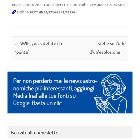
imprecisioni ed errori è invece disponibile un
.
MODULO DEDICATO
Doi:
10.20371/INAF/2724-2641/18956
Navigazione articolo
←
SWIFT, un satellite da
Stelle sull’orlo
“punta”
d’un’esplosione
→
Iscriviti alla newsletter