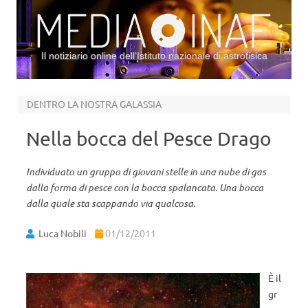
Il notiziario online dell’Istituto nazionale di astrofisica
Vai al contenuto
DENTRO LA NOSTRA GALASSIA
Nella bocca del Pesce Drago
Individuato un gruppo di giovani stelle in una nube di gas
dalla forma di pesce con la bocca spalancata. Una bocca
dalla quale sta scappando via qualcosa.
Luca Nobili
01/12/2011
È il
gr