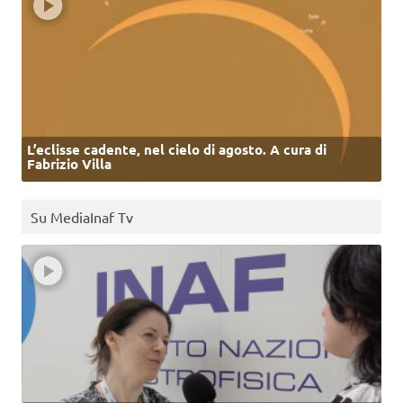
L’eclisse cadente, nel cielo di agosto. A cura di
Fabrizio Villa
Su MediaInaf Tv