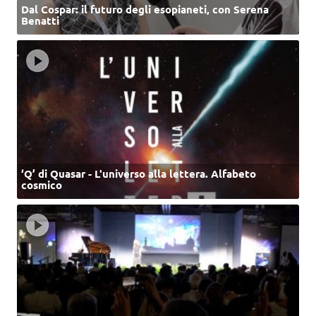
Dal Cospar: il futuro degli esopianeti, con Serena
Benatti
‘Q’ di Quasar - L'universo alla lettera. Alfabeto
cosmico