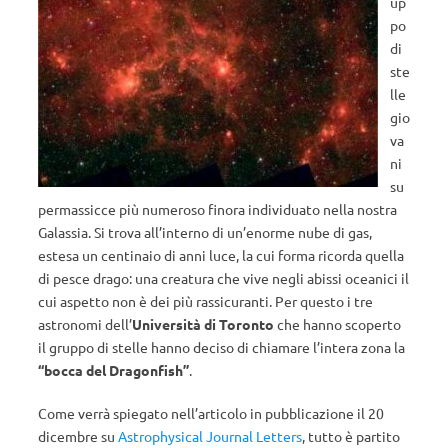
up
po
di
ste
lle
gio
va
ni
su
permassicce più numeroso finora individuato nella nostra
Galassia. Si trova all’interno di un’enorme nube di gas,
estesa un centinaio di anni luce, la cui forma ricorda quella
di pesce drago: una creatura che vive negli abissi oceanici il
cui aspetto non è dei più rassicuranti. Per questo i tre
astronomi dell’
Università di Toronto
che hanno scoperto
il gruppo di stelle hanno deciso di chiamare l’intera zona la
“bocca del Dragonfish”
.
Come verrà spiegato nell’articolo in pubblicazione il 20
dicembre su
Astrophysical Journal Letters
, tutto è partito