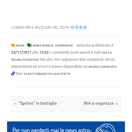
LICENZA PER IL RIUTILIZZO DEL TESTO:
,
Articolo pubblicato il
NEWS
NANA BIANCA
SUPERNOVE
23/11/2011
alle
13:32
. I commenti sono aperti a tutti
SULLA
del sito. Per segnalare alla redazione refusi,
PAGINA FACEBOOK
imprecisioni ed errori è invece disponibile un
.
MODULO DEDICATO
Doi:
10.20371/INAF/2724-2641/18770
Navigazione articolo
←
“Sprites” in bottiglia
SKA si organizza
→