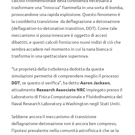
calcolo tridimensionale della turbolenza necessaria a
trasformare una “innocua” fiammella in una sorta di bomba,
provocandone una rapida esplosione. Questo fenomeno è
la cosiddetta transizione da deflagrazione a detonazione
(deflagration-to-detonation transition, DDT). Come tale
meccanismo si possa innescare è oggetto di accesi
dibattiti, e questi calcoli forniscono nuovi indizi di ciò che
sembra accadere nel momento in cui la nana bianca si
trasforma in una spettacolare supernova.
“Le proprietà della turbolenza dedotta da queste
simulazioni permette di comprendere meglio il processo
DDT
, se questo si verifica”, ha detto
Aaron Jackson
,
attualmente
Research Associate NRC
impiegato presso il
Laboratorio di Fisica Computazionale e Fluidodinamica del
Naval Research Laboratory a Washington negli Stati Uniti.
Sebbene ancora il meccanismo di transizione
deflagrazione-detonazione non è ancora ben compreso,
l’ipotesi prevalente nella comunità astrofisica è che se la