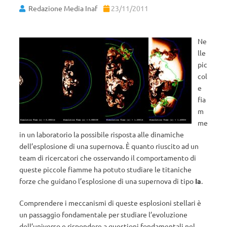
Redazione Media Inaf
23/11/2011
Ne
lle
pic
col
e
fia
m
me
in un laboratorio la possibile risposta alle dinamiche
dell’esplosione di una supernova. È quanto riuscito ad un
team di ricercatori che osservando il comportamento di
queste piccole fiamme ha potuto studiare le titaniche
forze che guidano l’esplosione di una supernova di tipo
Ia
.
Comprendere i meccanismi di queste esplosioni stellari è
un passaggio fondamentale per studiare l’evoluzione
dell’universo e rispondere a questioni fondamentali nel