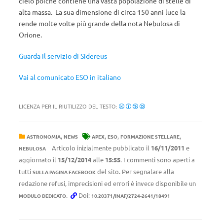
cielo poiché contiene una vasta popolazione di stelle di
alta massa. La sua dimensione di circa 150 anni luce la
rende molte volte più grande della nota Nebulosa di
Orione.
Guarda il servizio di Sidereus
Vai al comunicato ESO in italiano
LICENZA PER IL RIUTILIZZO DEL TESTO:
,
,
,
,
ASTRONOMIA
NEWS
APEX
ESO
FORMAZIONE STELLARE
Articolo inizialmente pubblicato il
16/11/2011
e
NEBULOSA
aggiornato il
15/12/2014
alle
15:55
. I commenti sono aperti a
tutti
del sito. Per segnalare alla
SULLA PAGINA FACEBOOK
redazione refusi, imprecisioni ed errori è invece disponibile un
.
Doi:
MODULO DEDICATO
10.20371/INAF/2724-2641/18491