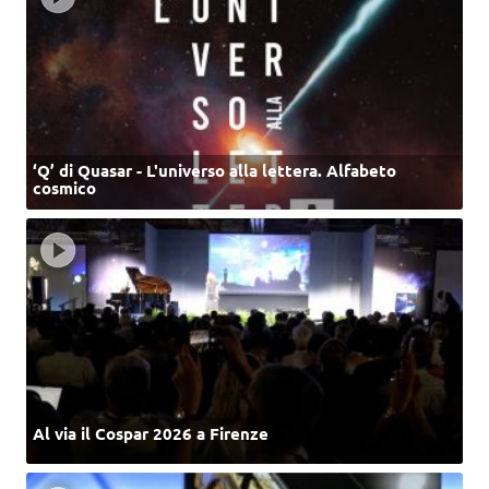
‘Q’ di Quasar - L'universo alla lettera. Alfabeto
cosmico
Al via il Cospar 2026 a Firenze