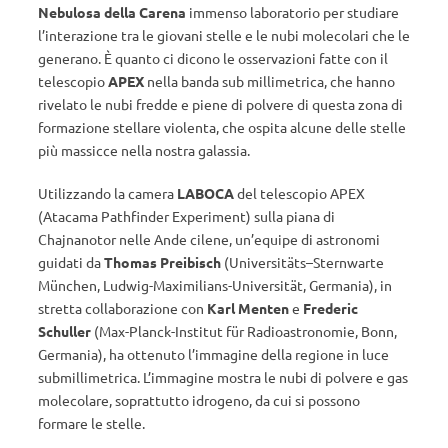
Nebulosa della Carena
immenso laboratorio per studiare
l’interazione tra le giovani stelle e le nubi molecolari che le
generano. È quanto ci dicono le osservazioni fatte con il
telescopio
APEX
nella banda sub millimetrica, che hanno
rivelato le nubi fredde e piene di polvere di questa zona di
formazione stellare violenta, che ospita alcune delle stelle
più massicce nella nostra galassia.
Utilizzando la camera
LABOCA
del telescopio APEX
(Atacama Pathfinder Experiment) sulla piana di
Chajnanotor nelle Ande cilene, un’equipe di astronomi
guidati da
Thomas Preibisch
(Universitäts–Sternwarte
München, Ludwig-Maximilians-Universität, Germania), in
stretta collaborazione con
Karl Menten
e
Frederic
Schuller
(Max-Planck-Institut für Radioastronomie, Bonn,
Germania), ha ottenuto l’immagine della regione in luce
submillimetrica. L’immagine mostra le nubi di polvere e gas
molecolare, soprattutto idrogeno, da cui si possono
formare le stelle.