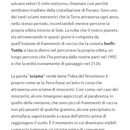
solcano veloci il cielo notturno, chiamate così perché
sembrano irradiate dalla costellazione di Perseo. Sono uno
dei tanti sciami meteorici che la Terra attraversa ogni anno,
nello stesso periodo, incontrandoli mentre percorre la
propria orbita intorno al Sole. La nube che il nostro pianeta
sta attraversando in questi giorni è composta da
quell’insieme di frammenti di roccia che la cometa
Swift-
Tuttle
si lascia dietro nel percorrere la propria orbita, un
lungo percorso che l’ha portata dalle nostre parti nel 1992
e che la vedrà nuovamente di passaggio nel 2126.
La parola “
sciame
” rende bene l’idea del fenomeno: è
proprio come se la Terra fosse un’auto in corsa che
attraversa uno sciame di moscerini. Così come, nel caso dei
moscerini, alcuni rimangono appiccicati al parabrezza, in
quello delle meteore, che sono piccoli frammenti di roccia
non più pesanti di qualche grammo, alcune precipitano in
atmosfera, vaporizzando a causa dell’attrito prima di
raggiungere il suolo. È il momento in cui diventano visibili
come scie luminose, un istante prima di consumarsi.