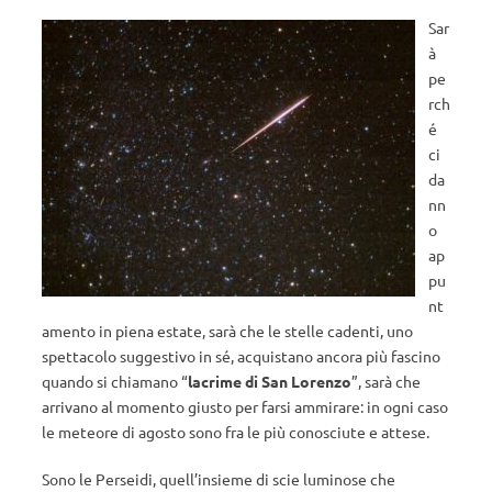
Sar
à
pe
rch
é
ci
da
nn
o
ap
pu
nt
amento in piena estate, sarà che le stelle cadenti, uno
spettacolo suggestivo in sé, acquistano ancora più fascino
quando si chiamano “
lacrime di San Lorenzo
”, sarà che
arrivano al momento giusto per farsi ammirare: in ogni caso
le meteore di agosto sono fra le più conosciute e attese.
Sono le Perseidi, quell’insieme di scie luminose che