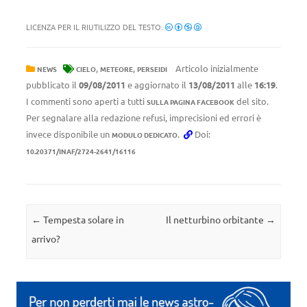
LICENZA PER IL RIUTILIZZO DEL TESTO:
,
,
Articolo inizialmente
NEWS
CIELO
METEORE
PERSEIDI
pubblicato il
09/08/2011
e aggiornato il
13/08/2011
alle
16:19
.
I commenti sono aperti a tutti
del sito.
SULLA PAGINA FACEBOOK
Per segnalare alla redazione refusi, imprecisioni ed errori è
invece disponibile un
.
Doi:
MODULO DEDICATO
10.20371/INAF/2724-2641/16116
Navigazione articolo
←
Tempesta solare in
Il netturbino orbitante
→
arrivo?