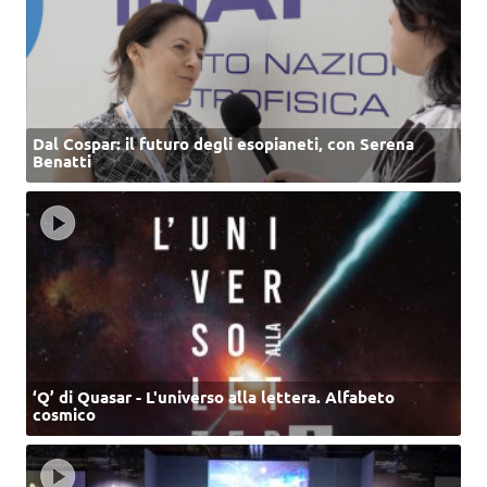
Dal Cospar: il futuro degli esopianeti, con Serena
Benatti
‘Q’ di Quasar - L'universo alla lettera. Alfabeto
cosmico