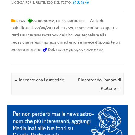
LICENZA PER IL RIUTILIZZO DEL TESTO:
,
,
,
Articolo
NEWS
ASTRONOMIA
CIELO
GIOCHI
LIBRI
pubblicato il
27/06/2011
alle
17:23
. I commenti sono aperti a
tutti
del sito. Per segnalare alla
SULLA PAGINA FACEBOOK
redazione refusi, imprecisioni ed errori è invece disponibile un
.
Doi:
MODULO DEDICATO
10.20371/INAF/2724-2641/15061
Navigazione articolo
←
Incontro con l’asteroide
Rincorrendo l’ombra di
Plutone
→