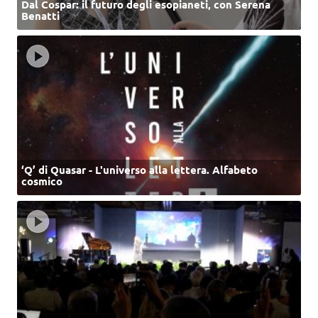
Dal Cospar: il futuro degli esopianeti, con Serena
Benatti
‘Q’ di Quasar - L'universo alla lettera. Alfabeto
cosmico