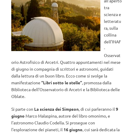
all’aperto
tra
scienza e
letteratu
ra, sulla
collina
dell’INAF
-
Osservat
orio Astrofisico di Arcetri. Quattro appuntamenti nel mese
di giugno in compagnia di scrittori e astronomi, guidati
dalla lettura di un buon libro. Ecco come si svolge la
manifestazione
“Libri sotto le stelle”
, promossa dalla
Biblioteca dell’Osservatorio di Arcetri e la Biblioteca delle
Oblate.
Si parte con
La scienza dei Simpson
, di cui parleranno il
9
giugno
Marco Malaspina, autore del libro omonimo, e
l’astronomo Claudio Codella. Si prosegue con
l’esplorazione dei pianeti, il
16 giugno
, cui sarà dedicata la