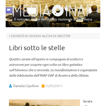
Il notiziario online dell’Istituto nazionale di astrofisica
Vai al contenuto
I GIOVEDÌ DI GIUGNO ALL’OA DI ARCETRI
Libri sotto le stelle
Quattro serate all'aperto in compagnia di scrittori e
astronomi per scoprire ogni volta un libro galattico
sull'Universo che ci circonda. La manifestazione è organizzata
dalle biblioteche dell'INAF-OAF di Arcetri e delle Oblate.
Daniela Cipolloni
31/05/2011
Serate