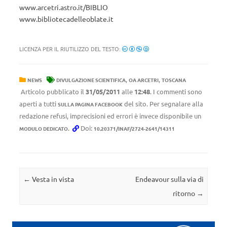
www.arcetri.astro.it/BIBLIO
www.bibliotecadelleoblate.it
LICENZA PER IL RIUTILIZZO DEL TESTO:
,
,
NEWS
DIVULGAZIONE SCIENTIFICA
OA ARCETRI
TOSCANA
Articolo pubblicato il
31/05/2011
alle
12:48
. I commenti sono
aperti a tutti
del sito. Per segnalare alla
SULLA PAGINA FACEBOOK
redazione refusi, imprecisioni ed errori è invece disponibile un
.
Doi:
MODULO DEDICATO
10.20371/INAF/2724-2641/14311
Navigazione articolo
←
Vesta in vista
Endeavour sulla via di
ritorno
→