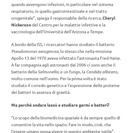
quando avvengono infezioni, in particolare nel sistema
respiratorio, in quello gastrointestinale e nel tratto
urogenitale”, spiega il responsabile della ricerca,
Cheryl
Nickerson
del Centro per le malattie infettive e la
vaccinologia dell’Università dell’Arizona a Tempe.
A bordo della ISS, i ricercatori hanno studiato il batterio
Pseudomonas aeruginosa
, lo stesso che nella missione
Apollo 13 del 1970 aveva infettato l’astronauta Fred Haise.
A far compagnia agli astronauti dal 2006 ci sono anche il
batterio della
Salmonella
, e un fungo, la
Candida albicans
,
molto comune nell’uomo. Per la prima volta è stato
studiato il corredo genetico e l’espressione delle proteine
dei batteri in assenza di gravità.
Ma perché andare lassù a studiare germi e batteri?
“Lo scopo della biomedicina spaziale è da sempre quello di
consentire la vita nello spazio. Fare in modo, cioè, che
l’essere umano possa vivere in questo ambiente ostile”,