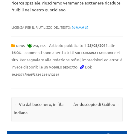
ricerca spaziale, riusciremo veramente aottenere ricadute
fruibili nel nostro quotidiano.
LICENZA PER IL RIUTILIZZO DEL TESTO:
,
Articolo pubblicato il
25/03/2011
alle
NEWS
ASI
ESA
16:04
. I commenti sono aperti a tutti
del
SULLA PAGINA FACEBOOK
sito. Per segnalare alla redazione refusi, imprecisioni ed errori è
invece disponibile un
.
Doi:
MODULO DEDICATO
10.20371/INAF/2724-2641/12369
Navigazione articolo
←
Via dal buco nero, in fila
L’endoscopio di Galileo
→
indiana