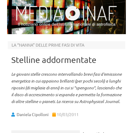
Il notiziario online dell’Istituto nazionale di astrofisica
Vai al contenuto
LA “NANNA” DELLE PRIME FASI DI VITA
Stelline addormentate
Le giovani stelle crescono intervallando brevi fasi d'emissione
energetica in cui appaiono brillanti (per pochi secoli) a lunghi
riposini (di migliaia di anni) in cui si "spengono", lasciando che
il disco di accrescimento si espanda e permetta la formazione
di altre stelline o pianeti. La ricerca su Astrophysical Journal.
Daniela Cipolloni
10/03/2011