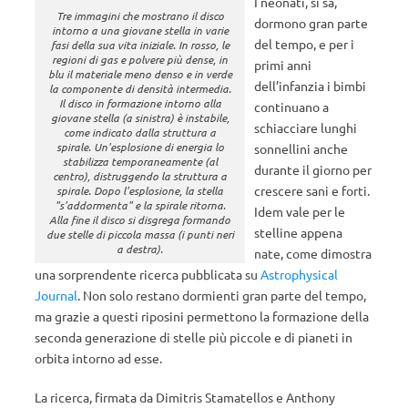
I neonati, si sa,
Tre immagini che mostrano il disco
dormono gran parte
intorno a una giovane stella in varie
del tempo, e per i
fasi della sua vita iniziale. In rosso, le
regioni di gas e polvere più dense, in
primi anni
blu il materiale meno denso e in verde
dell’infanzia i bimbi
la componente di densità intermedia.
Il disco in formazione intorno alla
continuano a
giovane stella (a sinistra) è instabile,
schiacciare lunghi
come indicato dalla struttura a
spirale. Un'esplosione di energia lo
sonnellini anche
stabilizza temporaneamente (al
durante il giorno per
centro), distruggendo la struttura a
crescere sani e forti.
spirale. Dopo l'esplosione, la stella
"s'addormenta" e la spirale ritorna.
Idem vale per le
Alla fine il disco si disgrega formando
stelline appena
due stelle di piccola massa (i punti neri
a destra).
nate, come dimostra
una sorprendente ricerca pubblicata su
Astrophysical
Journal
. Non solo restano dormienti gran parte del tempo,
ma grazie a questi riposini permettono la formazione della
seconda generazione di stelle più piccole e di pianeti in
orbita intorno ad esse.
La ricerca, firmata da Dimitris Stamatellos e Anthony