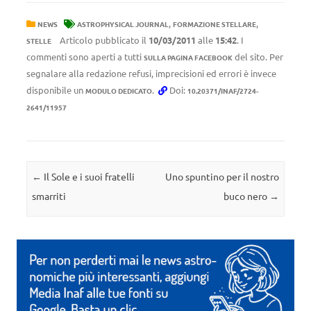
,
,
NEWS
ASTROPHYSICAL JOURNAL
FORMAZIONE STELLARE
Articolo pubblicato il
10/03/2011
alle
15:42
. I
STELLE
commenti sono aperti a tutti
del sito. Per
SULLA PAGINA FACEBOOK
segnalare alla redazione refusi, imprecisioni ed errori è invece
disponibile un
.
Doi:
MODULO DEDICATO
10.20371/INAF/2724-
2641/11957
Navigazione articolo
←
Il Sole e i suoi fratelli
Uno spuntino per il nostro
smarriti
buco nero
→