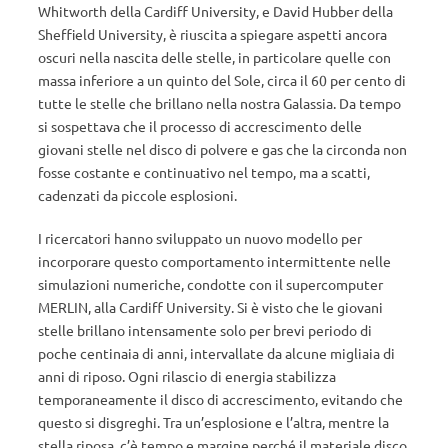
Whitworth della Cardiff University, e David Hubber della
Sheffield University, è riuscita a spiegare aspetti ancora
oscuri nella nascita delle stelle, in particolare quelle con
massa inferiore a un quinto del Sole, circa il 60 per cento di
tutte le stelle che brillano nella nostra Galassia. Da tempo
si sospettava che il processo di accrescimento delle
giovani stelle nel disco di polvere e gas che la circonda non
fosse costante e continuativo nel tempo, ma a scatti,
cadenzati da piccole esplosioni.
I ricercatori hanno sviluppato un nuovo modello per
incorporare questo comportamento intermittente nelle
simulazioni numeriche, condotte con il supercomputer
MERLIN, alla Cardiff University. Si è visto che le giovani
stelle brillano intensamente solo per brevi periodo di
poche centinaia di anni, intervallate da alcune migliaia di
anni di riposo. Ogni rilascio di energia stabilizza
temporaneamente il disco di accrescimento, evitando che
questo si disgreghi. Tra un’esplosione e l’altra, mentre la
stella riposa, c’è tempo e margine perché il materiale disco