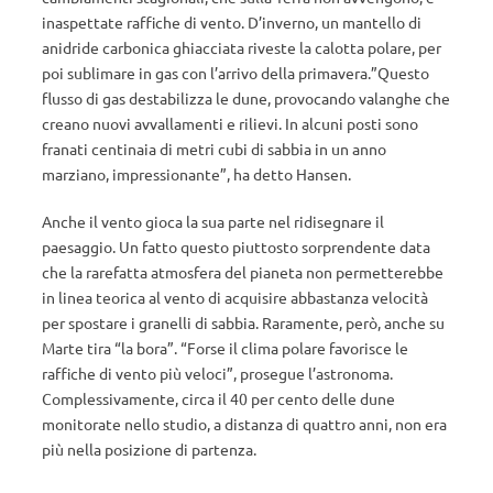
inaspettate raffiche di vento. D’inverno, un mantello di
anidride carbonica ghiacciata riveste la calotta polare, per
poi sublimare in gas con l’arrivo della primavera.”Questo
flusso di gas destabilizza le dune, provocando valanghe che
creano nuovi avvallamenti e rilievi. In alcuni posti sono
franati centinaia di metri cubi di sabbia in un anno
marziano, impressionante”, ha detto Hansen.
Anche il vento gioca la sua parte nel ridisegnare il
paesaggio. Un fatto questo piuttosto sorprendente data
che la rarefatta atmosfera del pianeta non permetterebbe
in linea teorica al vento di acquisire abbastanza velocità
per spostare i granelli di sabbia. Raramente, però, anche su
Marte tira “la bora”. “Forse il clima polare favorisce le
raffiche di vento più veloci”, prosegue l’astronoma.
Complessivamente, circa il 40 per cento delle dune
monitorate nello studio, a distanza di quattro anni, non era
più nella posizione di partenza.