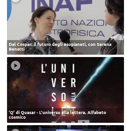
Dal Cospar: il futuro degli esopianeti, con Serena
Benatti
‘Q’ di Quasar - L'universo alla lettera. Alfabeto
cosmico