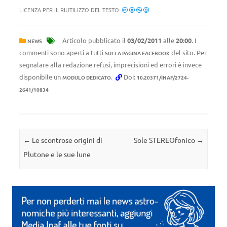
LICENZA PER IL RIUTILIZZO DEL TESTO:
Articolo pubblicato il
03/02/2011
alle
20:00
. I
NEWS
commenti sono aperti a tutti
del sito. Per
SULLA PAGINA FACEBOOK
segnalare alla redazione refusi, imprecisioni ed errori è invece
disponibile un
.
Doi:
MODULO DEDICATO
10.20371/INAF/2724-
2641/10834
Navigazione articolo
←
Le scontrose origini di
Sole STEREOfonico
→
Plutone e le sue lune