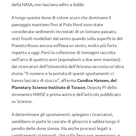
della NASA, non lasciano adito a dubbi.
A lungo queste dune di colore scuro che dominano il
paesaggio marziano fino al Polo Nord sono state
considerate sedimenti incrostati di un lontano passato,
resti fossili modellati dal vento quando sulla superficie del
Pianeta Rosso ancora soffiava un vento, molto più forte
rispetto a oggi. Però la collezione di immagini raccolta
nell’arco di quattro anni (equivalenti a due anni marziani)
dai ricercatori dell’Università dell’Arizona racconta un’altra
storia. “Il numero e la portata di questi spostamenti ci
hanno lasciato di stucco”, afferma
Candice Hansen, del
Planetary Science Institute di Tucson
, Deputy PI dello
strumento HiRISE e prima autrice dell’articolo pubblicato
su Science.
A determinare gli spostamenti, spiegano i ricercatori,
sarebbero in parte le cascate di ghiaccio e sabbia lungo il
pendio delle dune stesse. Ma anche processi legati a
cambiamenti stagionali, che sulla Terra non avvengono, e