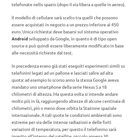
telefonate nello spazio (dopo il via libera a quelle in aereo).
Il modello di cellulare sarà scelto tra quelli che possono
essere acquistati in negozio a un prezzo inferiore ai 450
euro. Unica richiesta: deve basarsi sul sistema operativo
Android
sviluppato da Google, in quanto è di tipo open
source e può quindi essere liberamente modificato in base
alle necessità richieste dal test.
In precedenza erano già stati eseguiti esperimenti simili su
telefonini legati ad un pallone e lasciati salire ad alta
quota: ad esempio lo scorso anno la stessa Google aveva
mandato uno smartphone della serie Nexus S a 18
chilometri di altezza. Ma questa volta si intende andare
molto più in là, raggiungendo altezze di alcune centinaia di
chilometri, più o meno dove orbita la Stazione spaziale
internazionale. A tali quote le condizioni ambientali sono
estreme per via delle intense radiazioni e delle forti
variazioni di temperatura, per questo il telefonino sarà
inserito all’interno del satellite, piccolo appena 30