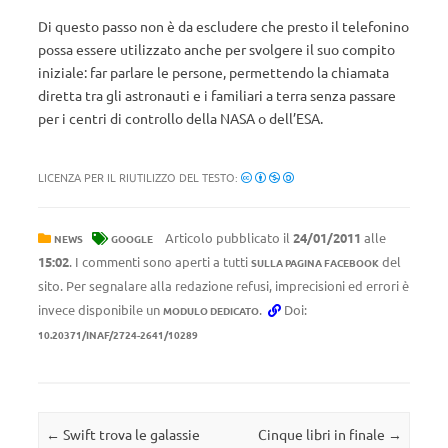
Di questo passo non è da escludere che presto il telefonino
possa essere utilizzato anche per svolgere il suo compito
iniziale: far parlare le persone, permettendo la chiamata
diretta tra gli astronauti e i familiari a terra senza passare
per i centri di controllo della NASA o dell’ESA.
LICENZA PER IL RIUTILIZZO DEL TESTO:
Articolo pubblicato il
24/01/2011
alle
NEWS
GOOGLE
15:02
. I commenti sono aperti a tutti
del
SULLA PAGINA FACEBOOK
sito. Per segnalare alla redazione refusi, imprecisioni ed errori è
invece disponibile un
.
Doi:
MODULO DEDICATO
10.20371/INAF/2724-2641/10289
Navigazione articolo
←
Swift trova le galassie
Cinque libri in finale
→