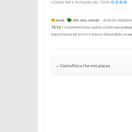
LICENZA PER IL RIUTILIZZO DEL TESTO:
,
,
Articolo inizialm
NEWS
APP
IPAD
IPHONE
15:13
. I commenti sono aperti a tutti
SULLA PAGI
imprecisioni ed errori è invece disponibile un
M
Navigazione articolo
←
L’astrofisica che «mi piace»