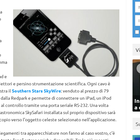
na
e
a
V
e
amma
ad e
iettori e persino strumentazione scientifica. Ogni cavo è
tra il
Southern Stars SkyWire
: venduto al prezzo di 79
ta dalla Redpark e permette di connettere un iPad, un iPod
In
 al controllo tramite una porta seriale RS-232. Una volta
a 
 astronomica SkySafari installata sul proprio dispositivo sarà
opio verso l’oggetto celeste selezionato nell’applicazione.
S
llegamenti tra apparecchiature non fanno al caso vostro, c’è