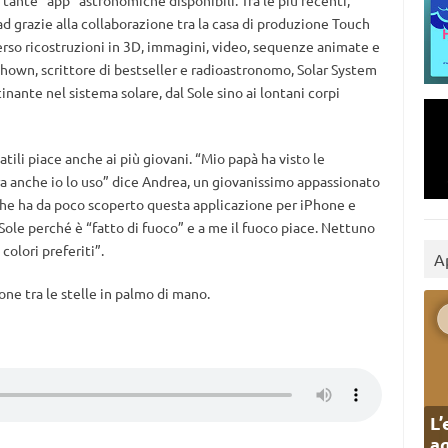
 tante “app” astronomiche disponibili. Tra le più recenti,
Pad grazie alla collaborazione tra la casa di produzione Touch
erso ricostruzioni in 3D, immagini, video, sequenze animate e
hown, scrittore di bestseller e radioastronomo, Solar System
nante nel sistema solare, dal Sole sino ai lontani corpi
atili piace anche ai più giovani. “Mio papà ha visto le
ra anche io lo uso” dice Andrea, un giovanissimo appassionato
 che ha da poco scoperto questa applicazione per iPhone e
 Sole perché è “fatto di fuoco” e a me il fuoco piace. Nettuno
colori preferiti”.
A
ne tra le stelle in palmo di mano.
L’
ag