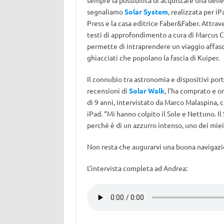
sempre la possibilità di acquistare una delle
segnaliamo
Solar System
, realizzata per i
Press e la casa editrice Faber&Faber. Attrav
testi di approfondimento a cura di Marcus C
permette di intraprendere un viaggio affasci
ghiacciati che popolano la fascia di Kuiper.
Il connubio tra astronomia e dispositivi port
recensioni di
Solar Walk
, l’ha comprato e o
di 9 anni, intervistato da Marco Malaspina,
iPad. “Mi hanno colpito il Sole e Nettuno. Il
perché è di un azzurro intenso, uno dei miei 
Non resta che augurarvi una buona navigazio
L’intervista completa ad Andrea: