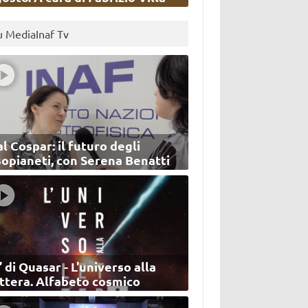
u MediaInaf Tv
l Cospar: il futuro degli
sopianeti, con Serena Benatti
’ di Quasar - L'universo alla
ettera. Alfabeto cosmico