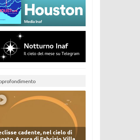
pprofondimento
eclisse cadente, nel cielo di
osto. A cura di Fabrizio Villa