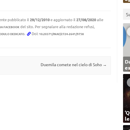
S
ente pubblicato il
29/12/2010
e aggiornato il
27/08/2020
alle
del sito. Per segnalare alla redazione refusi,
NA FACEBOOK
.
Doi:
ODULO DEDICATO
10.20371/INAF/2724-2641/9758
Da
Duemila comete nel cielo di Soho
→
e
‘Q
l