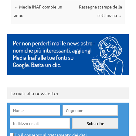
Navigazione articolo
←
Media INAF compie un
Rassegna stampa della
anno
settimana
→
Iscriviti alla newsletter
Do il consenso al trattamento dei dati