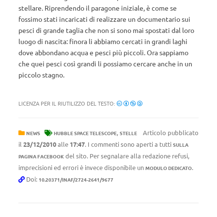
stellare. Riprendendo il paragone iniziale, è come se
fossimo stati incaricati di realizzare un documentario sui
pesci di grande taglia che non si sono mai spostati dal loro
luogo di nascita: finora li abbiamo cercati in grandi laghi
dove abbondano acqua e pesci più piccoli. Ora sappiamo
che quei pesci così grandi li possiamo cercare anche in un
piccolo stagno.
LICENZA PER IL RIUTILIZZO DEL TESTO:
,
Articolo pubblicato
NEWS
HUBBLE SPACE TELESCOPE
STELLE
il
23/12/2010
alle
17:47
. I commenti sono aperti a tutti
SULLA
del sito. Per segnalare alla redazione refusi,
PAGINA FACEBOOK
imprecisioni ed errori è invece disponibile un
.
MODULO DEDICATO
Doi:
10.20371/INAF/2724-2641/9677