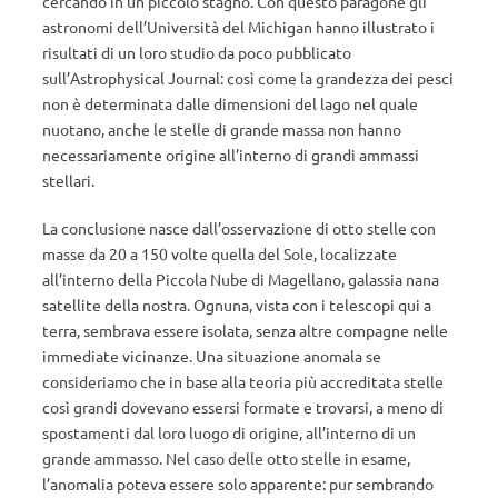
cercando in un piccolo stagno. Con questo paragone gli
astronomi dell’Università del Michigan hanno illustrato i
risultati di un loro studio da poco pubblicato
sull’Astrophysical Journal: così come la grandezza dei pesci
non è determinata dalle dimensioni del lago nel quale
nuotano, anche le stelle di grande massa non hanno
necessariamente origine all’interno di grandi ammassi
stellari.
La conclusione nasce dall’osservazione di otto stelle con
masse da 20 a 150 volte quella del Sole, localizzate
all’interno della Piccola Nube di Magellano, galassia nana
satellite della nostra. Ognuna, vista con i telescopi qui a
terra, sembrava essere isolata, senza altre compagne nelle
immediate vicinanze. Una situazione anomala se
consideriamo che in base alla teoria più accreditata stelle
così grandi dovevano essersi formate e trovarsi, a meno di
spostamenti dal loro luogo di origine, all’interno di un
grande ammasso. Nel caso delle otto stelle in esame,
l’anomalia poteva essere solo apparente: pur sembrando