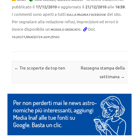
pubblicato il
17/12/2010
e aggiornato il
21/12/2010
alle
16:59
.
I commenti sono aperti a tutti
del sito.
SULLA PAGINA FACEBOOK
Per segnalare alla redazione refusi, imprecisioni ed errori è
invece disponibile un
.
Doi:
MODULO DEDICATO
10.20371/INAF/2724-2641/9503
Navigazione articolo
←
Tre scoperte da top ten
Rassegna stampa della
settimana
→