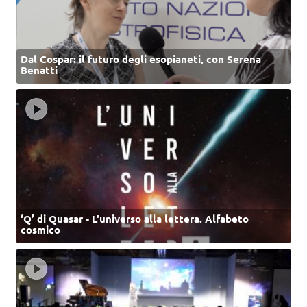
Dal Cospar: il futuro degli esopianeti, con Serena
Benatti
‘Q’ di Quasar - L'universo alla lettera. Alfabeto
cosmico