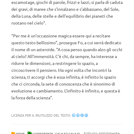
escamotage, giochi di parole, frizzi e lazzi, si parla di caduta
dei gravi, di maree che s’innalzano e s’abbassano, del Sole,
della Luna, delle stelle e dell’equilibrio dei pianeti che
ruotano nel cielo”.
“Per me è un’occassione magica essere qui a recitare
questo testo bellissimo”, prosegue Fo, a cui verrà dedicato
il nome di un asteroide. “A cosa penso quando alzo gli occhi
al cielo? All’immensità. C’è chi, da sempre, ha interesse a
ridurre le dimensioni, a restringere lo spazio, a
circoscrivere il pensiero. Ma ogni volta che incontri la
scienza, ti accorgi che è essa infinita, è infinito lo spazio
che ci circonda, la sete di conoscenza che è sinonimo di
evoluzione e cambiamento. L’infinito è infinito, e questa è
la forza della scienza”.
LICENZA PER IL RIUTILIZZO DEL TESTO:
,
Articolo inizialmente
NEWS
CONFERENZE
GALILEO GALILEI