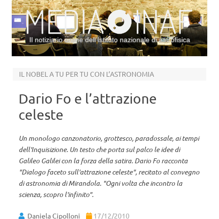
Il notiziario online dell’Istituto nazionale di astrofisica
Vai al contenuto
IL NOBEL A TU PER TU CON L’ASTRONOMIA
Dario Fo e l’attrazione
celeste
Un monologo canzonatorio, grottesco, paradossale, ai tempi
dell'Inquisizione. Un testo che porta sul palco le idee di
Galileo Galilei con la forza della satira. Dario Fo racconta
"Dialogo faceto sull'attrazione celeste", recitato al convegno
di astronomia di Mirandola. "Ogni volta che incontro la
scienza, scopro l'infinito".
Daniela Cipolloni
17/12/2010