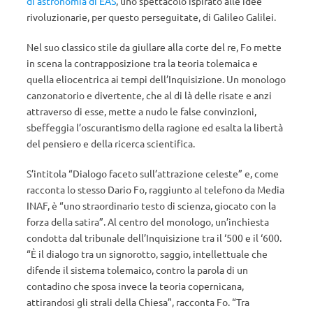
di astronomia di EAS
, uno spettacolo ispirato alle idee
rivoluzionarie, per questo perseguitate, di Galileo Galilei.
Nel suo classico stile da giullare alla corte del re, Fo mette
in scena la contrapposizione tra la teoria tolemaica e
quella eliocentrica ai tempi dell’Inquisizione. Un monologo
canzonatorio e divertente, che al di là delle risate e anzi
attraverso di esse, mette a nudo le false convinzioni,
sbeffeggia l’oscurantismo della ragione ed esalta la libertà
del pensiero e della ricerca scientifica.
S’intitola “Dialogo faceto sull’attrazione celeste” e, come
racconta lo stesso Dario Fo, raggiunto al telefono da Media
INAF, è “uno straordinario testo di scienza, giocato con la
forza della satira”. Al centro del monologo, un’inchiesta
condotta dal tribunale dell’Inquisizione tra il ‘500 e il ‘600.
“È il dialogo tra un signorotto, saggio, intellettuale che
difende il sistema tolemaico, contro la parola di un
contadino che sposa invece la teoria copernicana,
attirandosi gli strali della Chiesa”, racconta Fo. “Tra