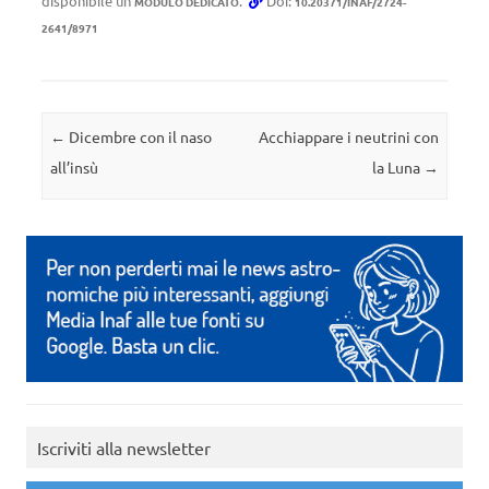
disponibile un
.
Doi:
MODULO DEDICATO
10.20371/INAF/2724-
2641/8971
Navigazione articolo
←
Dicembre con il naso
Acchiappare i neutrini con
all’insù
la Luna
→
Iscriviti alla newsletter