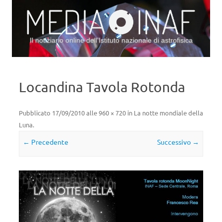
Il notiziario online dell’Istituto nazionale di astrofisica
Vai al contenuto
Locandina Tavola Rotonda
Pubblicato
17/09/2010
alle
960 × 720
in
La notte mondiale della
Luna
.
← Precedente
Successivo →