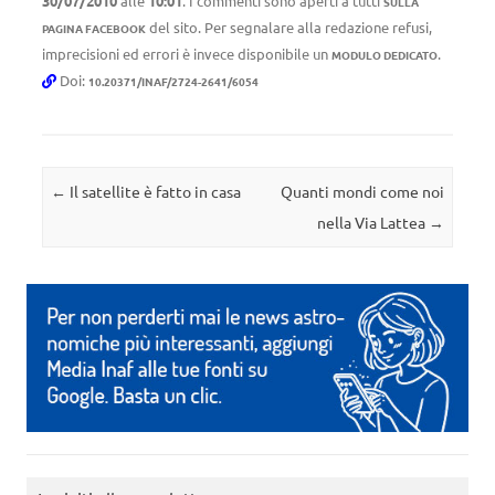
30/07/2010
alle
10:01
. I commenti sono aperti a tutti
SULLA
del sito. Per segnalare alla redazione refusi,
PAGINA FACEBOOK
imprecisioni ed errori è invece disponibile un
.
MODULO DEDICATO
Doi:
10.20371/INAF/2724-2641/6054
Navigazione articolo
←
Il satellite è fatto in casa
Quanti mondi come noi
nella Via Lattea
→