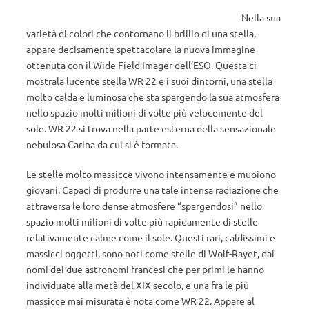
Nella sua
varietà di colori che contornano il brillio di una stella,
appare decisamente spettacolare la nuova immagine
ottenuta con il Wide Field Imager dell’ESO. Questa ci
mostrala lucente stella WR 22 e i suoi dintorni, una stella
molto calda e luminosa che sta spargendo la sua atmosfera
nello spazio molti milioni di volte più velocemente del
sole. WR 22 si trova nella parte esterna della sensazionale
nebulosa Carina da cui si è formata.
Le stelle molto massicce vivono intensamente e muoiono
giovani. Capaci di produrre una tale intensa radiazione che
attraversa le loro dense atmosfere “spargendosi” nello
spazio molti milioni di volte più rapidamente di stelle
relativamente calme come il sole. Questi rari, caldissimi e
massicci oggetti, sono noti come stelle di Wolf-Rayet, dai
nomi dei due astronomi francesi che per primi le hanno
individuate alla metà del XIX secolo, e una fra le più
massicce mai misurata è nota come WR 22. Appare al