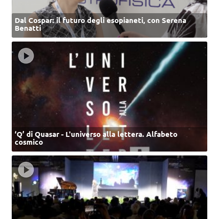
Dal Cospar: il futuro degli esopianeti, con Serena
Benatti
‘Q’ di Quasar - L'universo alla lettera. Alfabeto
cosmico