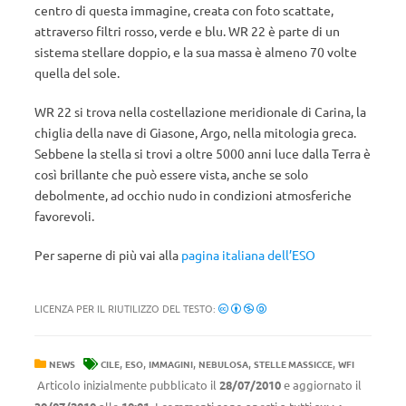
centro di questa immagine, creata con foto scattate,
attraverso filtri rosso, verde e blu. WR 22 è parte di un
sistema stellare doppio, e la sua massa è almeno 70 volte
quella del sole.
WR 22 si trova nella costellazione meridionale di Carina, la
chiglia della nave di Giasone, Argo, nella mitologia greca.
Sebbene la stella si trovi a oltre 5000 anni luce dalla Terra è
così brillante che può essere vista, anche se solo
debolmente, ad occhio nudo in condizioni atmosferiche
favorevoli.
Per saperne di più vai alla
pagina italiana dell’ESO
LICENZA PER IL RIUTILIZZO DEL TESTO:
,
,
,
,
,
NEWS
CILE
ESO
IMMAGINI
NEBULOSA
STELLE MASSICCE
WFI
Articolo inizialmente pubblicato il
28/07/2010
e aggiornato il