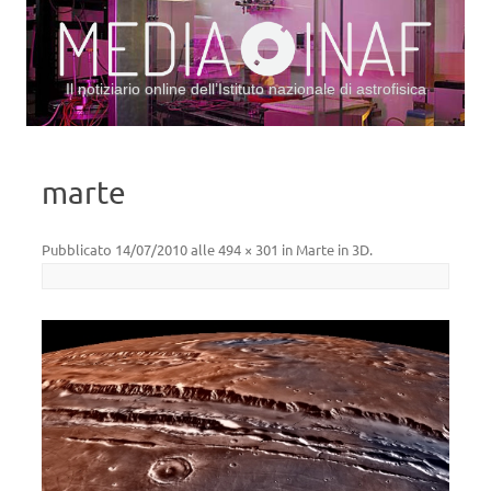
Il notiziario online dell’Istituto nazionale di astrofisica
Vai al contenuto
marte
Pubblicato
14/07/2010
alle
494 × 301
in
Marte in 3D
.