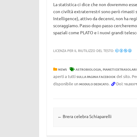
La statistica ci dice che non dovremmo essere
con civiltà extraterrestri sono però rimasti s
Intelligence), attivo da decenni, non ha reg
scoraggiamo. Passo dopo passo cercheremo d
spaziali come PLATO e i nuovi grandi telesc
LICENZA PER IL RIUTILIZZO DEL TESTO:
,
NEWS
ASTROBIOLOGIA
PIANETI EXTRASOLARI
aperti a tutti
del sito. Pe
SULLA PAGINA FACEBOOK
disponibile un
.
Doi:
MODULO DEDICATO
10.2037
Navigazione articolo
←
Brera celebra Schiaparelli