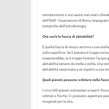
extraterrestre e non avete mai osato chieder
dell’INAF- Osservatorio di Brera, impegnato
tematiche dell’astrobiologia.
Che cos’è la fascia di abitabilità?
È quella fascia di mezzo attorno a una stell
sulla superficie. Se il pianeta è troppo vici
evaporerebbe, se è troppo lontano l’acqua gh
abitabilità variano da stella a stella. Una s
abitabilità ravvicinata a sé rispetto a una ste
Quali pianeti possono orbitare nella fascia
I circa 500 pianeti extrasolari scoperti fino
orbitali e fisiche. Ci possiamo aspettare pian
inospitali per la vita.