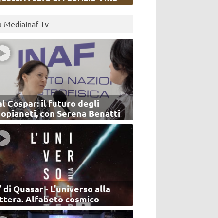
u MediaInaf Tv
l Cospar: il futuro degli
sopianeti, con Serena Benatti
’ di Quasar - L'universo alla
ettera. Alfabeto cosmico