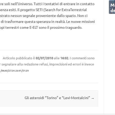
 soli nell’Universo. Tutti i tentativi di entrare in contatto
Ma
de
enza esiti. Il progetto SETI (Search for ExtraTerrestrial
istrato nessun segnale proveniente dallo spazio. Non ci
i trasformare questa speranza in realtà. Le nuove missioni
opi terrestri come E-ELT sono il prossimo traguardo.
Articolo pubblicato il
02/07/2010
alle
16:02
. I commenti sono
r segnalare alla redazione refusi, imprecisioni ed errori è invece
1/INAF/2724-2641/5129
Gli asteroidi “Torino” e “Levi-Montalcini”
→