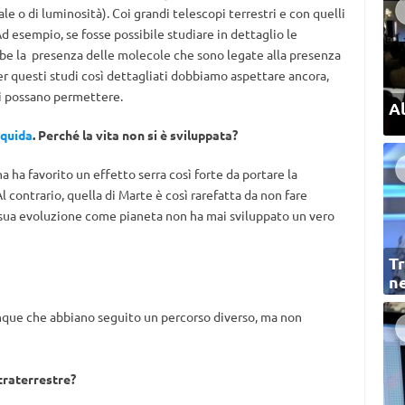
iale o di luminosità). Coi grandi telescopi terrestri e con quelli
Ad esempio, se fosse possibile studiare in dettaglio le
bbe la presenza delle molecole che sono legate alla presenza
 per questi studi così dettagliati dobbiamo aspettare ancora,
li possano permettere.
Al
iquida
. Perché la vita non si è sviluppata?
a ha favorito un effetto serra così forte da portare la
l contrario, quella di Marte è così rarefatta da non fare
 sua evoluzione come pianeta non ha mai sviluppato un vero
Tr
ne
munque che abbiano seguito un percorso diverso, ma non
xtraterrestre?