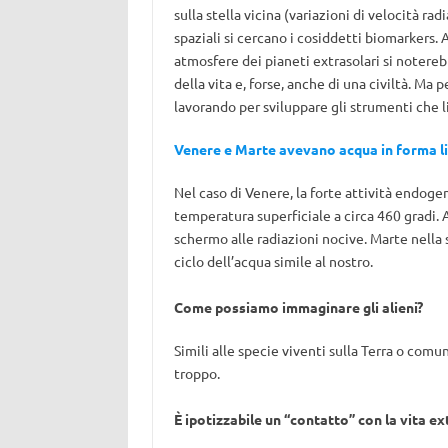
sulla stella vicina (variazioni di velocità rad
spaziali si cercano i cosiddetti biomarkers. 
atmosfere dei pianeti extrasolari si notere
della vita e, forse, anche di una civiltà. Ma
lavorando per sviluppare gli strumenti che 
Venere e Marte avevano acqua in forma l
Nel caso di Venere, la forte attività endogen
temperatura superficiale a circa 460 gradi. A
schermo alle radiazioni nocive. Marte nella
ciclo dell’acqua simile al nostro.
Come possiamo immaginare gli alieni?
Simili alle specie viventi sulla Terra o co
troppo.
È ipotizzabile un “contatto” con la vita e