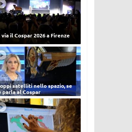
 via il Cospar 2026 a Firenze
oppi satelliti nello spazio, se
 parla al Cospar