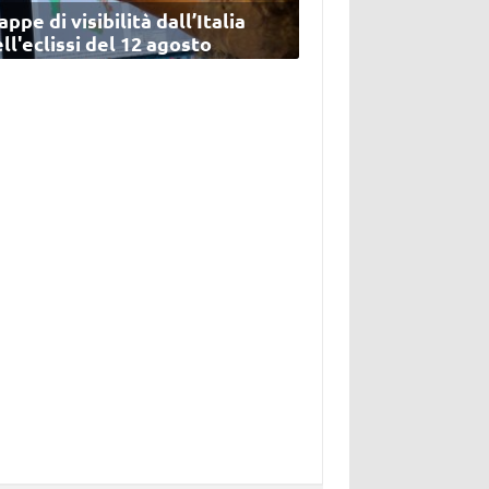
ppe di visibilità dall’Italia
ll'eclissi del 12 agosto