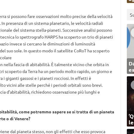
S
rra si possono fare osservazioni molto precise della velocità
e. In presenza di un sistema planetario, le velocità radiali
ionale del sistema stella-pianeti. Successive analisi possono
 tecnica lo spettrografo HARPS ha scoperto un trio di pianeti
spazio invece si cercano le diminuzioni di luminosità
 del suo sole. In questo modo il satellite CoRoT ha scoperto
rcolare
Da
n nella fascia di abitabilità. È talmente vicino che orbita in
e
tri scoperto da Terra ha un periodo molto rapido, un giorno e
 i giganti gassosi e i pianeti rocciosi. In effetti è
 vicini alle stelle perché i periodi orbitali sono brevi.
scia d’abitabilità, richiedono osservazione più lunghi e
bitabilità, come potremmo sapere se si tratta di un pianeta
‘Q
rte o di Venere?
l
oviene dal pianeta stesso, non gli effetti che esso provoca