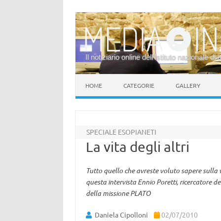
Il notiziario online dell’Istituto nazionale di 
Vai al contenuto
HOME
CATEGORIE
GALLERY
SPECIALE ESOPIANETI
La vita degli altri
Tutto quello che avreste voluto sapere sulla v
questa intervista Ennio Poretti, ricercatore 
della missione PLATO
Daniela Cipolloni
02/07/2010