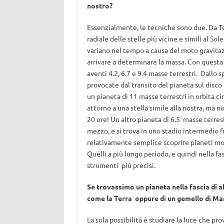
nostro?
Essenzialmente, le tecniche sono due. Da Te
radiale delle stelle più vicine e simili al Sol
variano nel tempo a causa del moto gravitaz
arrivare a determinare la massa. Con questa
aventi 4.2, 6.7 e 9.4 masse terrestri. Dallo 
provocate dal transito del pianeta sul disco
un pianeta di 11 masse terrestri in orbita ci
attorno a una stella simile alla nostra, ma no
20 ore! Un altro pianeta di 6.5 masse terres
mezzo, e si trova in uno stadio intermedio fra
relativamente semplice scoprire pianeti molto
Quelli a più lungo periodo, e quindi nella fa
strumenti più precisi.
Se trovassimo un pianeta nella fascia di a
come la Terra oppure di un gemello di Ma
La sola possibilità è studiare la luce che pr