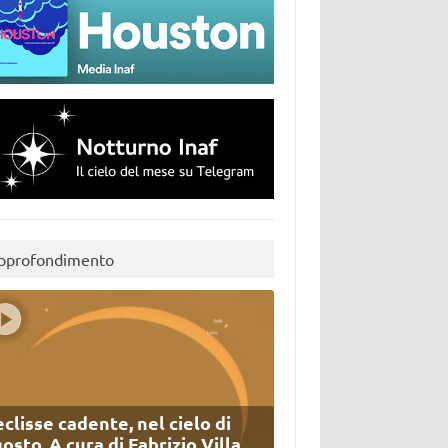
pprofondimento
eclisse cadente, nel cielo di
osto. A cura di Fabrizio Villa