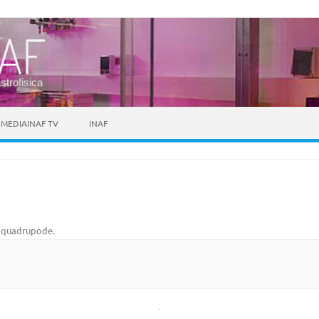
astrofisica
MEDIAINAF TV
INAF
l quadrupode
.