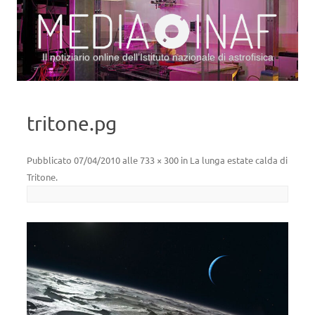
Il notiziario online dell’Istituto nazionale di astrofisica
Vai al contenuto
tritone.pg
Pubblicato
07/04/2010
alle
733 × 300
in
La lunga estate calda di
Tritone
.