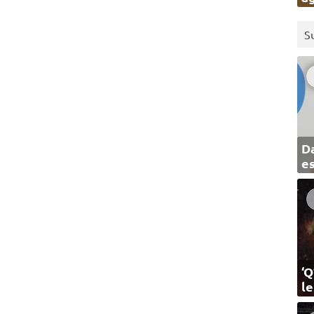
S
Da
e
‘Q
l