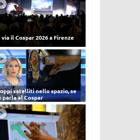
 via il Cospar 2026 a Firenze
oppi satelliti nello spazio, se
 parla al Cospar