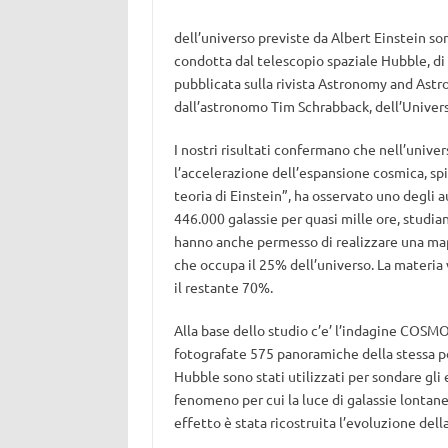
dell’universo previste da Albert Einstein s
condotta dal telescopio spaziale Hubble, di
pubblicata sulla rivista Astronomy and Astro
dall’astronomo Tim Schrabback, dell’Univers
I nostri risultati confermano che nell’unive
l’accelerazione dell’espansione cosmica, sp
teoria di Einstein”, ha osservato uno degli 
446.000 galassie per quasi mille ore, studia
hanno anche permesso di realizzare una mapp
che occupa il 25% dell’universo. La materia 
il restante 70%.
Alla base dello studio c’e’ l’indagine COSM
fotografate 575 panoramiche della stessa por
Hubble sono stati utilizzati per sondare gli 
fenomeno per cui la luce di galassie lontan
effetto è stata ricostruita l’evoluzione dell