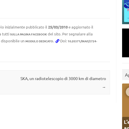
lo inizialmente pubblicato il
25/03/2010
e aggiornato il
a tutti
del sito. Per segnalare alla
SULLA PAGINA FACEBOOK
e disponibile un
.
Doi:
MODULO DEDICATO
10.20371/INAF/2724-
A
SKA, un radiotelescopio di 3000 km di diametro
→
L’
ag