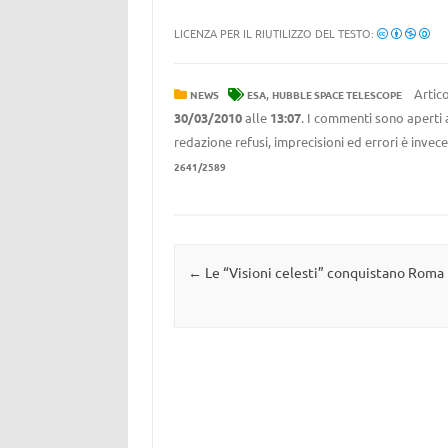
LICENZA PER IL RIUTILIZZO DEL TESTO:
,
Artico
NEWS
ESA
HUBBLE SPACE TELESCOPE
30/03/2010
alle
13:07
. I commenti sono aperti 
redazione refusi, imprecisioni ed errori è invec
2641/2589
Navigazione articolo
←
Le “Visioni celesti” conquistano Roma