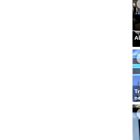
Al
Tr
ne