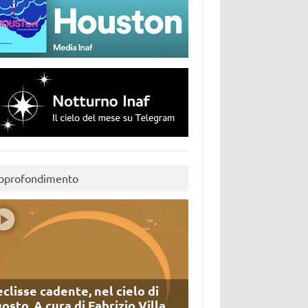
pprofondimento
eclisse cadente, nel cielo di
osto. A cura di Fabrizio Villa