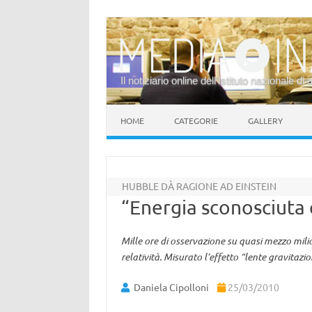
Il notiziario online dell’Istituto nazionale di 
Vai al contenuto
HOME
CATEGORIE
GALLERY
HUBBLE DÀ RAGIONE AD EINSTEIN
“Energia sconosciuta 
Mille ore di osservazione su quasi mezzo mili
relatività. Misurato l’effetto “lente gravita
Daniela Cipolloni
25/03/2010