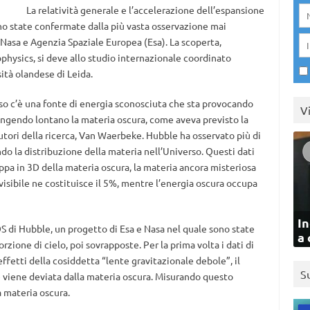
La relatività generale e l’accelerazione dell’espansione
ono state confermate dalla più vasta osservazione mai
 Nasa e Agenzia Spaziale Europea (Esa). La scoperta,
physics, si deve allo studio internazionale coordinato
ità olandese di Leida.
rso c’è una fonte di energia sconosciuta che sta provocando
V
ingendo lontano la materia oscura, come aveva previsto la
autori della ricerca, Van Waerbeke. Hubble ha osservato più di
ndo la distribuzione della materia nell’Universo. Questi dati
a in 3D della materia oscura, la materia ancora misteriosa
visibile ne costituisce il 5%, mentre l’energia oscura occupa
In
OS di Hubble, un progetto di Esa e Nasa nel quale sono state
a 
zione di cielo, poi sovrapposte. Per la prima volta i dati di
effetti della cosiddetta “lente gravitazionale debole”, il
S
e viene deviata dalla materia oscura. Misurando questo
a materia oscura.