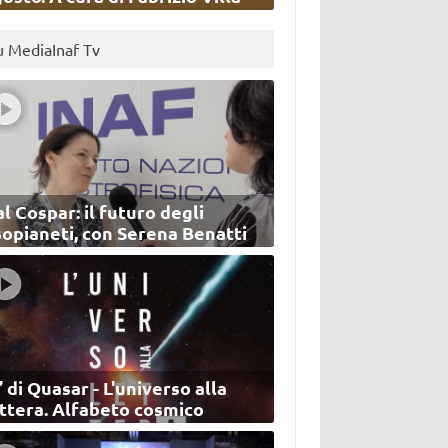
u MediaInaf Tv
l Cospar: il futuro degli
sopianeti, con Serena Benatti
’ di Quasar - L'universo alla
ettera. Alfabeto cosmico