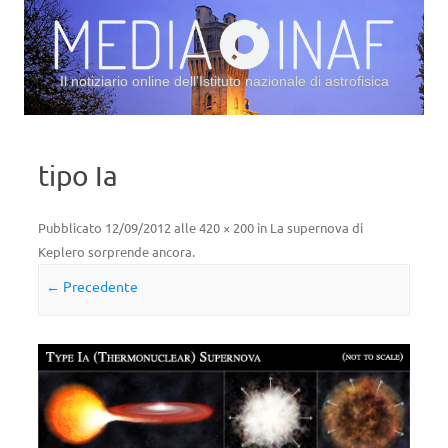
Il notiziario online dell’Istituto nazionale di astrofisica
Vai al contenuto
tipo Ia
Pubblicato
12/09/2012
alle
420 × 200
in
La supernova di
Keplero sorprende ancora
.
← Precedente