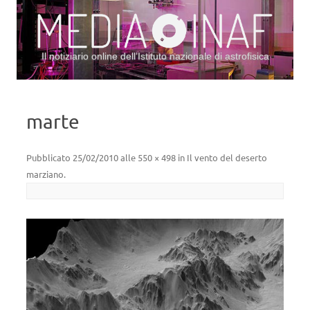
Il notiziario online dell’Istituto nazionale di astrofisica
Vai al contenuto
marte
Pubblicato
25/02/2010
alle
550 × 498
in
Il vento del deserto
marziano
.